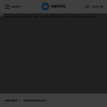
MENU
LOG IN
NIEUWS
/
REIMERSWAAL