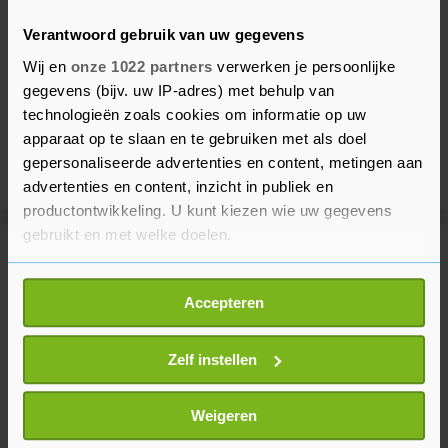
Verantwoord gebruik van uw gegevens
Wij en
onze 1022 partners
verwerken je persoonlijke
gegevens (bijv. uw IP-adres) met behulp van
technologieën zoals cookies om informatie op uw
apparaat op te slaan en te gebruiken met als doel
gepersonaliseerde advertenties en content, metingen aan
advertenties en content, inzicht in publiek en
productontwikkeling. U kunt kiezen wie uw gegevens
gebruikt en met welke doelen.
Meer uit Vlissingen
Als u het toestaat, willen we ook graag:
Accepteren
Informatie verzamelen over uw geografische
Caravan volledig uitgebrand op
locatie, die tot een paar meter nauwkeurig kan zijn
Commandoweg in Vlissingen
Uw apparaat identificeren door het actief te
Zelf instellen
8 maanden geleden
scannen op specifieke eigenschappen (fingerprinting)
Lees meer over hoe uw persoonlijke gegevens worden
Weigeren
verwerkt en stel uw voorkeuren in het
detailgedeelte
in.