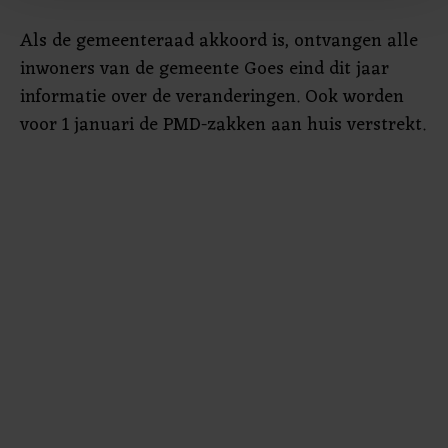
Met cookies werkt onze website beter en wordt jouw
Als de gemeenteraad akkoord is, ontvangen alle
bezoek makkelijker en persoonlijker. Op
onze cookiepagina kun je ons cookiebeleid bekijken en je
inwoners van de gemeente Goes eind dit jaar
gemaakte keuze altijd wijzigen of intrekken.
informatie over de veranderingen. Ook worden
voor 1 januari de PMD-zakken aan huis verstrekt.