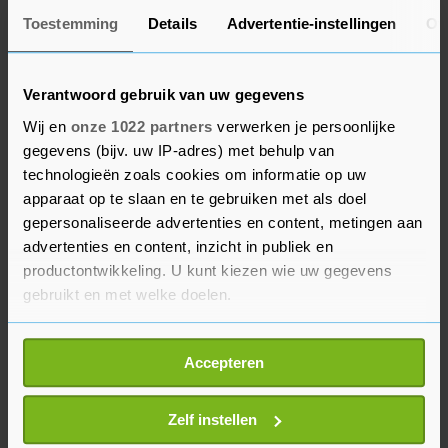
hypotheek te verlenen op de kavel, een
Toestemming
Details
Advertentie-instellingen
Ov
concerngarantie en daarbovenop nog een
ontbindende voorwaarde door onze adviseurs
laten toetsen. De zekerheid bleek volgens onze
Verantwoord gebruik van uw gegevens
adviseurs voldoende. We hebben daarom geen
Wij en
onze 1022 partners
verwerken je persoonlijke
bankgarantie geëist. Van het verwijt dat er
gegevens (bijv. uw IP-adres) met behulp van
sprake is van ongeoorloofde staatssteun wil
technologieën zoals cookies om informatie op uw
Tholen niet weten. "Er is pas sprake van
apparaat op te slaan en te gebruiken met als doel
ongeoorloofde staatssteun wanneer een bedrijf
gepersonaliseerde advertenties en content, metingen aan
advertenties en content, inzicht in publiek en
boven een ander bedrijf bevoordeeld wordt. Met
productontwikkeling. U kunt kiezen wie uw gegevens
andere woorden wanneer niet marktconform
gebruikt en met welke doelen.
wordt gehandeld. Naar onze mening is dit niet
het geval.
Als u het toestaat, willen we ook graag:
Accepteren
Informatie verzamelen over uw geografische
locatie, die tot een paar meter nauwkeurig kan zijn
Niet ongebruikelijk
Uw apparaat identificeren door het actief te
Zelf instellen
Wat betreft de belastingen zegt B&W: "Het is niet
scannen op specifieke eigenschappen (fingerprinting)