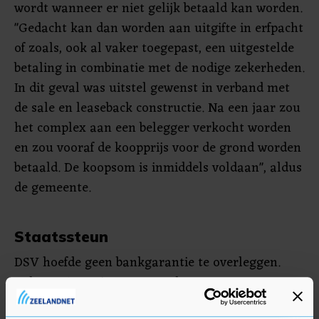
wordt wanneer er niet gelijk betaald kan worden.
"Gedacht kan dan worden aan uitgifte in erfpacht
of zoals, ook al vaker toegepast, een uitgestelde
betaling in combinatie met de nodige zekerheden.
In dit geval was uitstel gewenst in verband met
de sale en leaseback constructie. Na een jaar zou
het complex aan een belegger verkocht worden
en zou vooraf de koopprijs voor de grond worden
betaald. De koopsom is inmiddels voldaan", aldus
de gemeente.
Staatssteun
DSV hoefde geen bankgarantie te overleggen.
Volgens ABT uiterst vreemd, maar B&W
verduidelijkt: 'We hebben het aanbod van DSV om