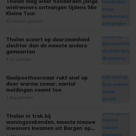
Tholen mag weer honderden jonge
wielrenners ontvangen tijdens 56e
Kleine Tour
45 minuten geleden
Tholen scoort op duurzaamheid
slechter dan de meeste andere
gemeenten
4 uur geleden
Geelpoothoornaar rukt snel op
door warme zomer, aantal
meldingen neemt toe
1 dag geleden
Tholen in trek bij
woningzoekenden, meeste nieuwe
inwoners kwamen uit Bergen op
Zoom
1 dag geleden