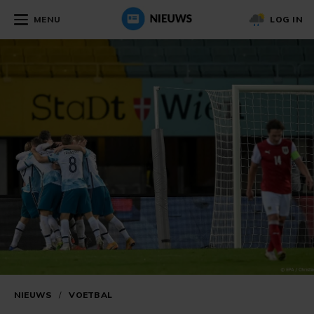
MENU
LOG IN
NIEUWS
/
VOETBAL