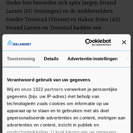
Onder hen bevonden zich spits Jørgen Strand
Larsen (FC Groningen) en de middenvelders
Sondre Tronstad (Vitesse) en Hakon Evjen (AZ).
Strand Larsen en Tronstad hadden een
basisplaats in Wenen. Evjen mocht in de slotfase
nog even meedoen.
Ghayas Zahid opende na ruim een uur de score
Toestemming
Details
Advertentie-instellingen
Ov
voor Noorwegen. Diep in de extra tijd voorkwam
Adrian Grbic namens Oostenrijk een pijnlijke
Verantwoord gebruik van uw gegevens
nederlaag.
Wij en
onze 1022 partners
verwerken je persoonlijke
gegevens (bijv. uw IP-adres) met behulp van
technologieën zoals cookies om informatie op uw
apparaat op te slaan en te gebruiken met als doel
gepersonaliseerde advertenties en content, metingen aan
advertenties en content, inzicht in publiek en
productontwikkeling. U kunt kiezen wie uw gegevens