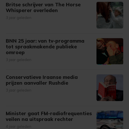
Britse schrijver van The Horse
Whisperer overleden
3 jaar geleden
BNN 25 jaar: van tv-programma
tot spraakmakende publieke
omroep
3 jaar geleden
Conservatieve Iraanse media
prijzen aanvaller Rushdie
3 jaar geleden
Minister gaat FM-radiofrequenties
veilen na uitspraak rechter
4 jaar geleden