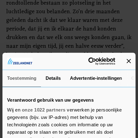
rondtollende bestaan zo plotseling in het
luchtledige zou belanden. Zo’n drie maanden
geleden dacht ik dat we klaar waren met deze
periode, dat jij en ik elkaar de hand konden
drukken en dat we elk ons weegs konden gaan, ik
naar mijn eigen tijd, jij een halve eeuw verder",
begint Mak de epiloog, die een kleine honderd
pagina 's telt.
De opbrengst van het boek is voor de boekhandel
Toestemming
Details
Advertentie-instellingen
Ov
in Nederland en Vlaanderen. In Vlaanderen
waren de boekhandels lange tijd gesloten. Van
Verantwoord gebruik van uw gegevens
Grote verwachtingen zijn in Vlaanderen en
Wij en
onze 1022 partners
verwerken je persoonlijke
Nederland inmiddels 140.000 exemplaren
gegevens (bijv. uw IP-adres) met behulp van
verkocht.
technologieën zoals cookies om informatie op uw
apparaat op te slaan en te gebruiken met als doel