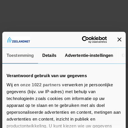
Toestemming
Details
Advertentie-instellingen
Ov
Verantwoord gebruik van uw gegevens
Meer uit Vlissingen
Wij en
onze 1022 partners
verwerken je persoonlijke
gegevens (bijv. uw IP-adres) met behulp van
Caravan volledig uitgebrand op
technologieën zoals cookies om informatie op uw
Commandoweg in Vlissingen
apparaat op te slaan en te gebruiken met als doel
8 maanden geleden
gepersonaliseerde advertenties en content, metingen aan
advertenties en content, inzicht in publiek en
productontwikkeling. U kunt kiezen wie uw gegevens