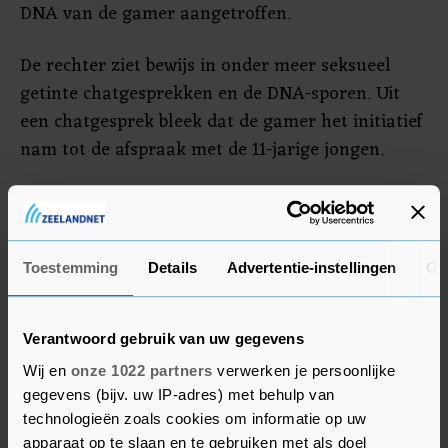
DNA van de gamer aangetroffen.
De rechter ziet bewijs in onder meer seksueel
getinte chatgesprekken en de DNA-sporen. Uit
een chatgesprek bleek dat de gamer het initiatief
nam tot de afspraak met de 11-jarige jongen.
Het Openbaar Ministerie eiste een celstraf van
dertig maanden. De man is verminderd
toerekeningsvatbaar. Volgens deskundigen
Toestemming
Details
Advertentie-instellingen
Ov
kampt hij met meerdere stoornissen, waaronder
autisme en pedofilie. De kans op herhaling is
groot. Een langdurige behandeling en begeleiding
Verantwoord gebruik van uw gegevens
is daarom noodzakelijk, aldus de rechter. Een
Wij en
onze 1022 partners
verwerken je persoonlijke
voorwaarde bij de tbs-behandeling is
gegevens (bijv. uw IP-adres) met behulp van
technologieën zoals cookies om informatie op uw
reclasseringstoezicht.
apparaat op te slaan en te gebruiken met als doel