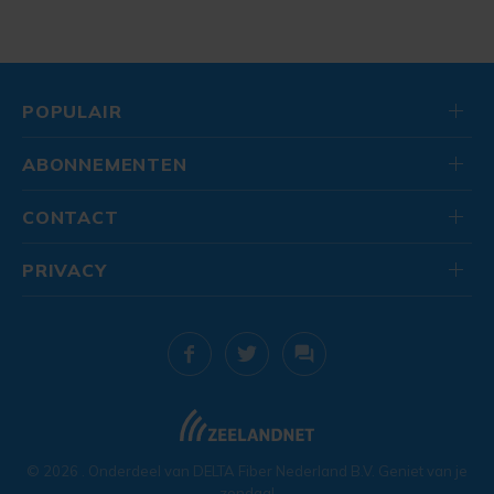
POPULAIR
ABONNEMENTEN
CONTACT
PRIVACY
© 2026
. Onderdeel van
DELTA Fiber Nederland B.V.
Geniet van je
zondag!