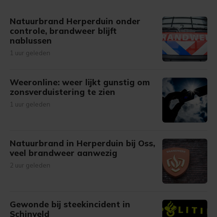
gemaakte keuze altijd wijzigen of intrekken.
Natuurbrand Herperduin onder
controle, brandweer blijft
nablussen
1 uur geleden
Weeronline: weer lijkt gunstig om
zonsverduistering te zien
1 uur geleden
Natuurbrand in Herperduin bij Oss,
veel brandweer aanwezig
2 uur geleden
Gewonde bij steekincident in
Schinveld