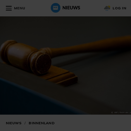
MENU
LOG IN
NIEUWS
/
BINNENLAND