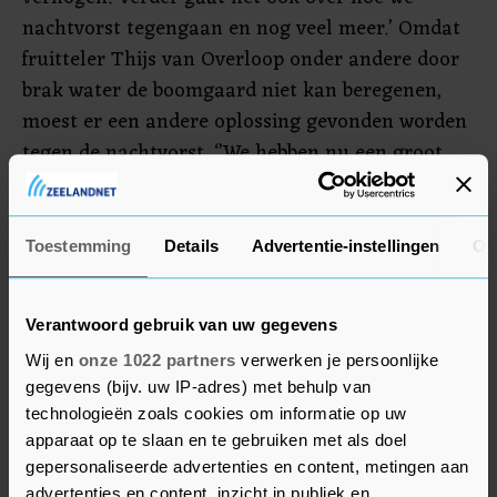
nachtvorst tegengaan en nog veel meer.’ Omdat
fruitteler Thijs van Overloop onder andere door
brak water de boomgaard niet kan beregenen,
moest er een andere oplossing gevonden worden
tegen de nachtvorst. ‘’We hebben nu een groot
apparaat dat op gas draait en in een cirkel van
veertig meter eromheen het fruit warm houdt’’,
vertelt hij. ‘’Als er dan ‘s nachts vorst is, gaat er
Toestemming
Details
Advertentie-instellingen
Ov
bij mij een alarm af en dan ga ik kijken of ik het
apparaat moet aanslingeren. Helaas moet ik dan
Verantwoord gebruik van uw gegevens
ook, ongeacht het tijdstip, gaan kijken bij het
Wij en
onze 1022 partners
verwerken je persoonlijke
perceel in Kruiningen.’’
gegevens (bijv. uw IP-adres) met behulp van
technologieën zoals cookies om informatie op uw
apparaat op te slaan en te gebruiken met als doel
gepersonaliseerde advertenties en content, metingen aan
advertenties en content, inzicht in publiek en