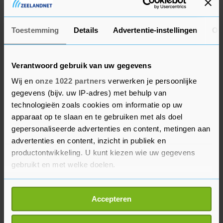
Procedures van banken om witwassen te
voorkomen krijgen de afgelopen jaren extra
Toestemming
Details
Advertentie-instellingen
Ov
aandacht van Europese toezichthouders. ING
wordt daardoor nauwlettender in de gaten
gehouden door toezichthouders in verschillende
Verantwoord gebruik van uw gegevens
landen, zo geeft de bank zelf aan. Dit contact met
Wij en
onze 1022 partners
verwerken je persoonlijke
bankenautoriteiten leidt volgens ING in sommige
gegevens (bijv. uw IP-adres) met behulp van
gevallen tot bevredigende uitkomsten, maar kan
technologieën zoals cookies om informatie op uw
ook resulteren in "bevindingen die van ING
apparaat op te slaan en te gebruiken met als doel
gepersonaliseerde advertenties en content, metingen aan
verbeteringen vereisen of andere consequenties".
advertenties en content, inzicht in publiek en
productontwikkeling. U kunt kiezen wie uw gegevens
Kort na de boete van honderden miljoenen euro's
gebruikt en met welke doelen.
in Nederland legde de Italiaanse
bankenautoriteit ING een straf op wegens
Als u het toestaat, willen we ook graag:
gebreken in het anti-witwasbeleid. De bank mocht
Accepteren
Informatie verzamelen over uw geografische
tot begin september 2020 geen nieuwe klanten
locatie, die tot een paar meter nauwkeurig kan zijn