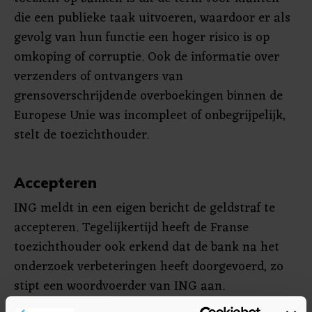
die een publieke taak uitvoeren, waardoor er als
gevolg van hun functie een hoger risico is op
omkoping of corruptie. Ook de informatie over
verzenders of ontvangers van
grensoverschrijdende overboekingen binnen de
Europese Unie was incompleet of onbegrijpelijk,
stelt de toezichthouder.
Accepteren
ING meldt in een eigen bericht de geldstraf te
accepteren. Tegelijkertijd heeft de Franse
toezichthouder ook erkend dat de bank na het
onderzoek verbeteringen heeft doorgevoerd, zo
stipt een woordvoerder van ING aan.