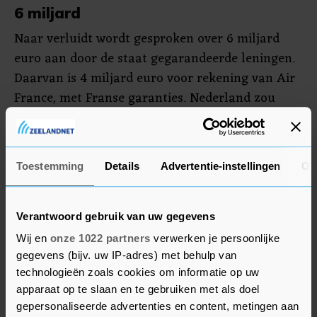
6 miljard
Naar verluidt wordt gesproken over 6 miljard
euro aan door de staat gegarandeerde leningen.
Daarvan is 4 miljard euro voor rekening van Air
France, met Franse garanties. Nederland zou
voor 2 miljard euro voor KLM garant willen
staan.
Toestemming
Details
Advertentie-instellingen
Ov
De Franse regering zei eerder dat Air France-
KLM koste wat het kost moet worden behouden.
Volgens de krant heeft AF-KLM-baas Ben Smith
Verantwoord gebruik van uw gegevens
er in Parijs op aangedrongen om de Franse
Wij en
onze 1022 partners
verwerken je persoonlijke
garantiestelling naar 90 procent te verhogen.
gegevens (bijv. uw IP-adres) met behulp van
technologieën zoals cookies om informatie op uw
apparaat op te slaan en te gebruiken met als doel
gepersonaliseerde advertenties en content, metingen aan