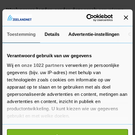
Werkgevers legden eerder deze week een nieuw
cao-bod neer, waarbij ze over twee jaar 12,7
procent meer loon betalen. De vakbonden vonden
dit nog te ver verwijderd van hun eisen.
Toestemming
Details
Advertentie-instellingen
Ov
Verantwoord gebruik van uw gegevens
Wij en
onze 1022 partners
verwerken je persoonlijke
gegevens (bijv. uw IP-adres) met behulp van
technologieën zoals cookies om informatie op uw
apparaat op te slaan en te gebruiken met als doel
gepersonaliseerde advertenties en content, metingen aan
advertenties en content, inzicht in publiek en
productontwikkeling. U kunt kiezen wie uw gegevens
gebruikt en met welke doelen.
Als u het toestaat, willen we ook graag: