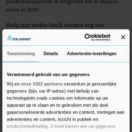
productiecapaciteit te vergroten tot 13 miljoen
vaten in 2027.
Vorig jaar boekte Saudi Aramco nog een
recordwinst van 161 miljard dollar dankzij de
scherp gestegen olieprijzen door de oorlog in
Oekraïne. Het dividend dat het staatsbedrijf
Toestemming
Details
Advertentie-instellingen
Ov
betaalt is een belangrijke inkomstenbron voor de
Saudische overheid die meer dan 90 procent van
de aandelen bezit.
Verantwoord gebruik van uw gegevens
Wij en
onze 1022 partners
verwerken je persoonlijke
gegevens (bijv. uw IP-adres) met behulp van
technologieën zoals cookies om informatie op uw
apparaat op te slaan en te gebruiken met als doel
gepersonaliseerde advertenties en content, metingen aan
advertenties en content, inzicht in publiek en
productontwikkeling. U kunt kiezen wie uw gegevens