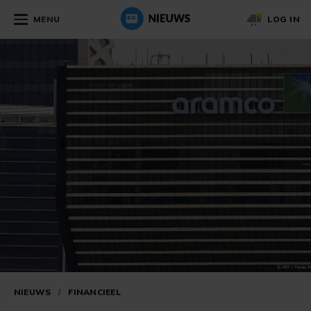
MENU
LOG IN
NIEUWS
/
FINANCIEEL