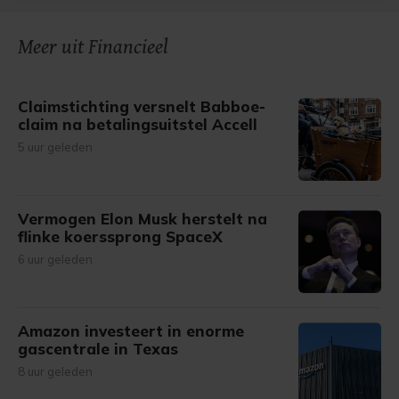
onze cookiepagina kun je ons cookiebeleid bekijken en je
gemaakte keuze altijd wijzigen of intrekken.
Meer uit Financieel
Claimstichting versnelt Babboe-
claim na betalingsuitstel Accell
5 uur geleden
Vermogen Elon Musk herstelt na
flinke koerssprong SpaceX
6 uur geleden
Amazon investeert in enorme
gascentrale in Texas
8 uur geleden