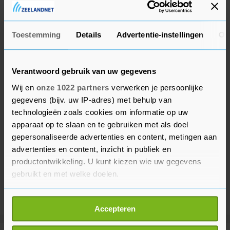
verkeer had geen hinder van het incident.
Toestemming
Details
Advertentie-instellingen
Ov
Verantwoord gebruik van uw gegevens
Wij en
onze 1022 partners
verwerken je persoonlijke
gegevens (bijv. uw IP-adres) met behulp van
technologieën zoals cookies om informatie op uw
apparaat op te slaan en te gebruiken met als doel
gepersonaliseerde advertenties en content, metingen aan
advertenties en content, inzicht in publiek en
productontwikkeling. U kunt kiezen wie uw gegevens
gebruikt en met welke doelen.
Als u het toestaat, willen we ook graag:
Accepteren
Informatie verzamelen over uw geografische
locatie, die tot een paar meter nauwkeurig kan zijn