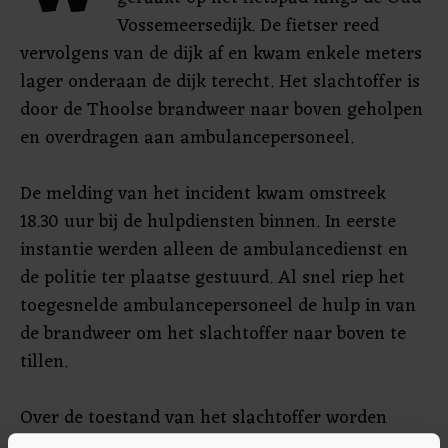
Vossemeersedijk. De fietser reed
vervolgens van de dijk af en kwam enkele meters
lager onderaan de dijk terecht. Het slachtoffer is
door de Thoolse brandweer naar boven geholpen
en overdragen aan ambulancepersoneel.
De melding van het incident kwam omstreek
18.30 uur bij de hulpdiensten binnen. In eerste
instantie werden alleen de ambulancedienst en
de politie ter plaatse gestuurd. Al snel riep het
toegesnelde ambulancepersoneel de hulp in van
de brandweer om het slachtoffer naar boven te
tillen.
Over de toestand van het slachtoffer worden
geen verdere mededingen gedaan. Het overige