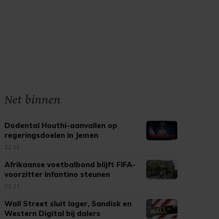
Net binnen
Dodental Houthi-aanvallen op
regeringsdoelen in Jemen
opgelopen
22:32
Afrikaanse voetbalbond blijft FIFA-
voorzitter Infantino steunen
22:31
Wall Street sluit lager, Sandisk en
Western Digital bij dalers