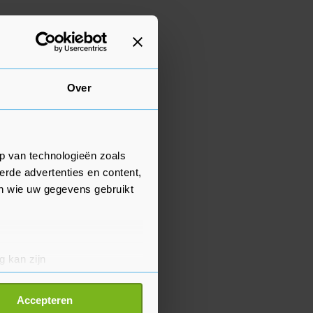
Over
p van technologieën zoals
erde advertenties en content,
en wie uw gegevens gebruikt
g kan zijn
erprinting)
t
detailgedeelte
in. U kunt uw
Accepteren