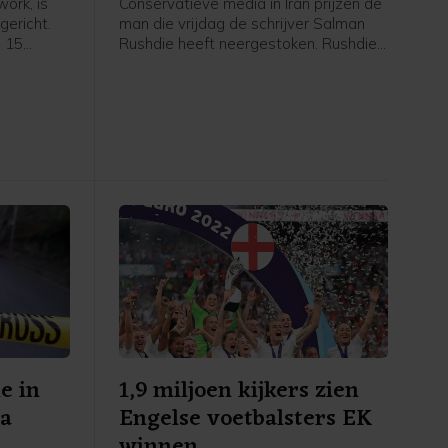
ork, is
Conservatieve media in Iran prijzen de
ericht.
man die vrijdag de schrijver Salman
p 15
Rushdie heeft neergestoken. Rushdie
geroepen
kampt sinds 1988 met bedreigingen
 Timmer,
vanwege zijn boek De duivelsverzen,
mer. Na
dat door sommige moslims als
taat de
godslasterlijk wordt beschouwd.
al jaar
e in
1,9 miljoen kijkers zien
na
Engelse voetbalsters EK
winnen