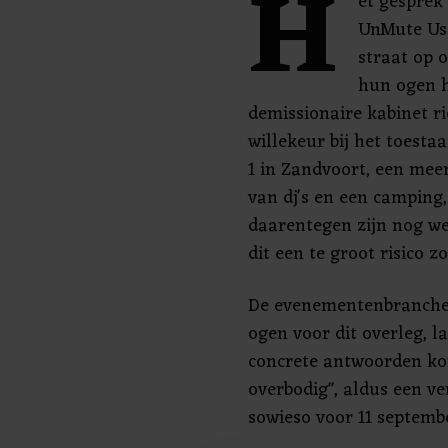
H
et gesprek
UnMute Us
straat op 
hun ogen h
demissionaire kabinet ri
willekeur bij het toest
1 in Zandvoort, een me
van dj's en een camping
daarentegen zijn nog w
dit een te groot risico zo
De evenementenbranche 
ogen voor dit overleg, l
concrete antwoorden kom
overbodig", aldus een v
sowieso voor 11 septemb