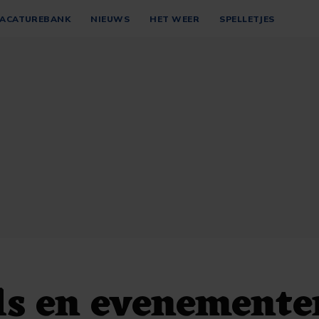
ACATUREBANK
NIEUWS
HET WEER
SPELLETJES
ls en evenemente