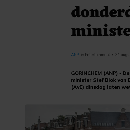
donderd
ministe
ANP
in Entertainment
31 augu
•
GORINCHEM (ANP) - De 
minister Stef Blok van
(AvE) dinsdag laten we