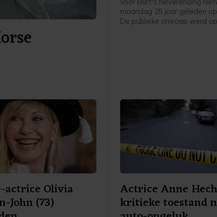
voor Bart's Neverending Netw
maandag 25 jaar geleden opg
De publieke omroep werd o
Horse
augustus 1997 in het leven 
door Bart de Graaff, Gerard
Willem de Bois en Frank Tim
de fusie van BNN en VARA s
omroep inmiddels al een aant
bekend als BNNVARA.
-actrice Olivia
Actrice Anne Hech
-John (73)
kritieke toestand 
eden
auto-ongeluk