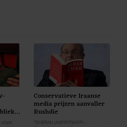
v-
Conservatieve Iraanse
media prijzen aanvaller
blieke
Rushdie
 staat
TEHERAN (ANP/RTR/AFP) -