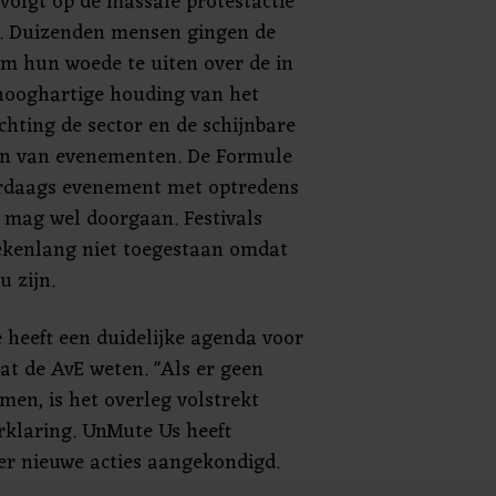
 volgt op de massale protestactie
. Duizenden mensen gingen de
om hun woede te uiten over de in
ooghartige houding van het
chting de sector en de schijnbare
aan van evenementen. De Formule
erdaags evenement met optredens
, mag wel doorgaan. Festivals
ekenlang niet toegestaan omdat
u zijn.
heeft een duidelijke agenda voor
aat de AvE weten. "Als er geen
en, is het overleg volstrekt
erklaring. UnMute Us heeft
er nieuwe acties aangekondigd.