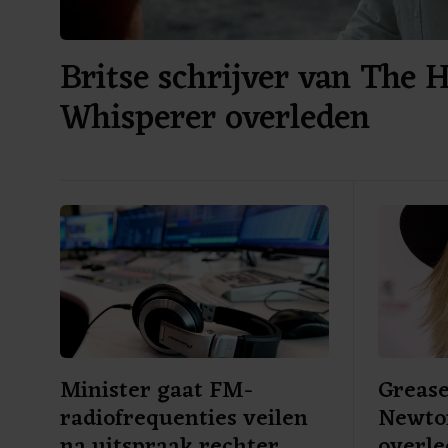
Britse schrijver van The 
Whisperer overleden
Minister gaat FM-
Grease
radiofrequenties veilen
Newton
na uitspraak rechter
overl