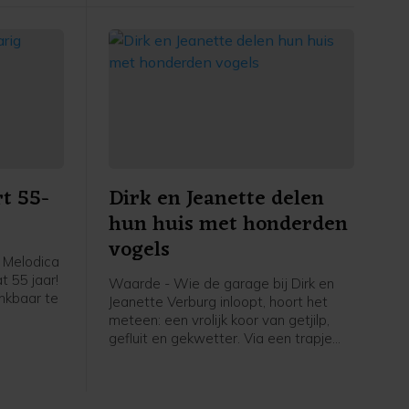
fiets-voetveer. Muziekvereniging EMM/
rliep.
Scheldegalm zal het gezelschap
verwelkomen met de bekende
sinterklaas-meezingers.
t 55-
Dirk en Jeanette delen
hun huis met honderden
vogels
 Melodica
t 55 jaar!
Waarde - Wie de garage bij Dirk en
ankbaar te
Jeanette Verburg inloopt, hoort het
meteen: een vrolijk koor van getjilp,
er leiding
gefluit en gekwetter. Via een trapje
ke, viert
naar boven kom je in een ruimte die
en op
letterlijk leeft. De hele
eater De
bovenverdieping is één grote volière,
rieerd