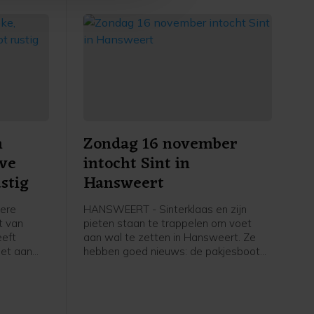
n
Zondag 16 november
eve
intocht Sint in
stig
Hansweert
dere
HANSWEERT - Sinterklaas en zijn
ht van
pieten staan te trappelen om voet
eeft
aan wal te zetten in Hansweert. Ze
oet aan
hebben goed nieuws: de pakjesboot
nt kwam
ligt op koers en Sint en zijn pieten
en, een
hopen zondag 16 november rond
 tot
14.30 uur te arriveren in de
rs waren
buitenhaven bij de steiger van het