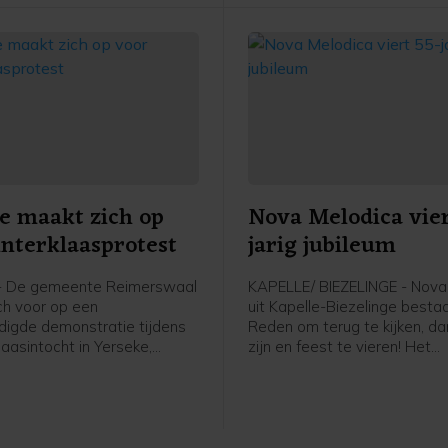
niet aanwezig, waardoor de
alternatieve intocht rustig ve
e maakt zich op
Nova Melodica vier
interklaasprotest
jarig jubileum
- De gemeente Reimerswaal
KAPELLE/ BIEZELINGE - Nova
ich voor op een
uit Kapelle-Biezelinge bestaa
igde demonstratie tijdens
Reden om terug te kijken, d
laasintocht in Yerseke,
zijn en feest te vieren! Het
zaterdag 15 november.
jongerenkoor en -combo, ond
van dirigent Marianne van Dij
dit met een muzikaal optred
zaterdag 15 november in Th
Mythe in Goes. Met een geva