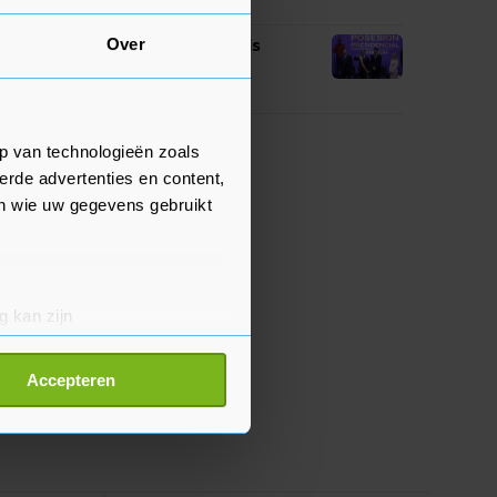
07:44
Over
De la Espriella ingezworen als
president van Colombia
07:40
p van technologieën zoals
erde advertenties en content,
en wie uw gegevens gebruikt
g kan zijn
erprinting)
t
detailgedeelte
in. U kunt uw
Accepteren
p onze cookiepagina kun je