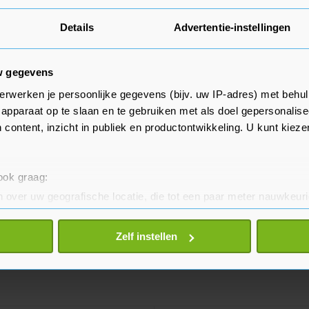
Details
Advertentie-instellingen
w gegevens
erwerken je persoonlijke gegevens (bijv. uw IP-adres) met behul
apparaat op te slaan en te gebruiken met als doel gepersonalise
 content, inzicht in publiek en productontwikkeling. U kunt kiez
 ook graag:
 over uw geografische locatie, die tot een paar meter nauwkeuri
eren door het actief te scannen op specifieke eigenschappen (fing
onlijke gegevens worden verwerkt en stel uw voorkeuren in he
Zelf instellen
jzigen of intrekken in de Cookieverklaring.
te beter en wordt jouw bezoek makkelijker en persoonlijker. O
je gemaakte keuze altijd wijzigen of intrekken.