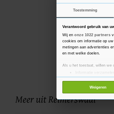
Toestemming
Verantwoord gebruik van u
Wij en
onze 1022 partners
v
cookies om informatie op uw 
metingen aan advertenties en
en met welke doelen.
Als u het toestaat, willen we
Informatie verzamelen
Uw apparaat identific
Lees meer over hoe uw perso
Weigeren
toestemming op elk moment wi
Meer uit Reimerswaal
Met cookies werkt onze websi
ons cookiebeleid bekijken en 