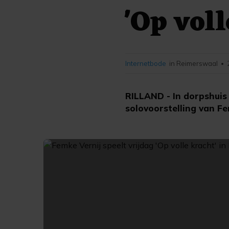
'Op vol
Internetbode
in Reimerswaal
•
RILLAND - In dorpshuis 
solovoorstelling van Fe