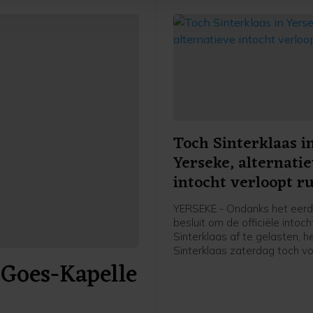
Toch Sinterklaas i
Yerseke, alternati
intocht verloopt ru
YERSEKE - Ondanks het eer
besluit om de officiële intoc
Sinterklaas af te gelasten, h
Sinterklaas zaterdag toch v
 Goes-Kapelle
wal gezet in Yerseke. De Si
met zwart geschminkte Piet
onderwerp dat al langere tijd
discussie leidt. Actievoerde