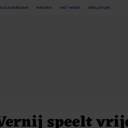
ACATUREBANK
NIEUWS
HET WEER
SPELLETJES
ernij speelt vri