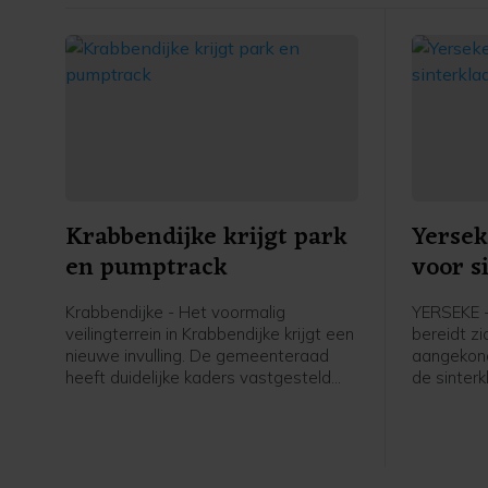
Krabbendijke krijgt park
Yersek
en pumptrack
voor s
Krabbendijke - Het voormalig
YERSEKE 
veilingterrein in Krabbendijke krijgt een
bereidt z
nieuwe invulling. De gemeenteraad
aangekond
heeft duidelijke kaders vastgesteld
de sinterk
voor de inrichting van het terrein, dat
komende 
een groene ontmoetingsplek voor het
dorp moet worden.