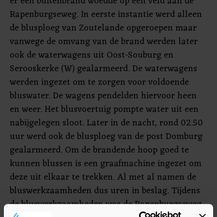
er een buitenbrand woedde op een veld aan de
Rapenburgseweg. In eerste instantie werd alleen
de blusploeg van Zoutelande opgeroepen maar
vanwege de omvang van de brand werden later
ook de waterwagens uit Oost-Souburg en
Serooskerke (W) gealarmeerd. De waterwagens
werden ingezet om te zorgen voor voldoende
bluswater. De wagens pendelden hiervoor heen
en weer. Het blusvoertuig pompte water uit een
nabijgelegen sloot. Later in de nacht, rond 02.50
uur werd ook de blusploeg van de post Domburg
gealarmeerd. Om de brandende hoop goed te
kunnen blussen is een graafmachine ingezet om
deze uit elkaar te trekken. Al met al namen de
bluswerkzaamheden dus uren in beslag. Tijdens
de bluswerkzaamheden was de Rapenburgseweg