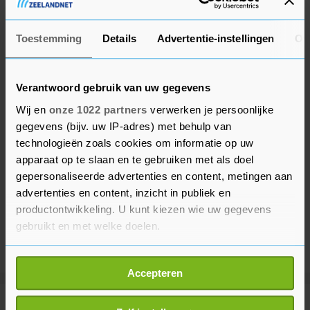
ter plekke afgesloten.
Toestemming
Details
Advertentie-instellingen
Ov
Verantwoord gebruik van uw gegevens
Wij en
onze 1022 partners
verwerken je persoonlijke
gegevens (bijv. uw IP-adres) met behulp van
technologieën zoals cookies om informatie op uw
apparaat op te slaan en te gebruiken met als doel
gepersonaliseerde advertenties en content, metingen aan
advertenties en content, inzicht in publiek en
productontwikkeling. U kunt kiezen wie uw gegevens
gebruikt en met welke doelen.
Als u het toestaat, willen we ook graag:
Accepteren
Informatie verzamelen over uw geografische
locatie, die tot een paar meter nauwkeurig kan zijn