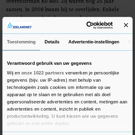
overbuurman Ko Mol. Zij waren nog 25 jaar
samen. In 2008 kwam hij te overlijden. Enkele
jaren later verhuisde ze naar het zorgcentrum in
Goes.
Ondanks haar leeftijd is Metta nog redelijk
Toestemming
Details
Advertentie-instellingen
Ov
gezond.
Verantwoord gebruik van uw gegevens
Wij en
onze 1022 partners
verwerken je persoonlijke
gegevens (bijv. uw IP-adres) met behulp van
technologieën zoals cookies om informatie op uw
apparaat op te slaan en te gebruiken met als doel
gepersonaliseerde advertenties en content, metingen aan
advertenties en content, inzicht in publiek en
productontwikkeling. U kunt kiezen wie uw gegevens
gebruikt en met welke doelen.