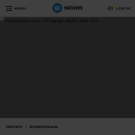
MENU
LOG IN
NIEUWS
/
REIMERSWAAL