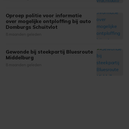
bezoek makkelijker en persoonlijker. Op
onze cookiepagina kun je ons cookiebeleid bekijken en je
gemaakte keuze altijd wijzigen of intrekken.
Oproep politie voor informatie
over mogelijke ontploffing bij auto
Domburgs Schuitvlot
8 maanden geleden
Gewonde bij steekpartij Bluesroute
Middelburg
8 maanden geleden