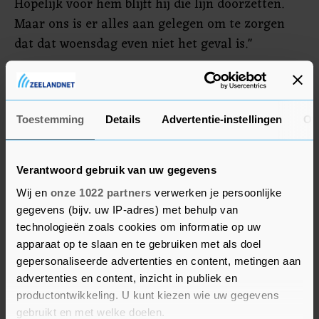
Hopelijk voor hem blijft hij die lijn doorzetten.
Maar ons is er alles aan gelegen om te zorgen
dat dat woensdag even niet het geval is."
Excelsior pakte afgelopen week dankzij twee
doelpunten van Dallinga tegen MVV Maastricht
(2-1) de tweede periodetitel en verzekerde zich zo
Toestemming
Details
Advertentie-instellingen
Ov
van deelname aan de play-offs om promotie naar
de Eredivisie.
Verantwoord gebruik van uw gegevens
Wij en
onze 1022 partners
verwerken je persoonlijke
gegevens (bijv. uw IP-adres) met behulp van
technologieën zoals cookies om informatie op uw
apparaat op te slaan en te gebruiken met als doel
gepersonaliseerde advertenties en content, metingen aan
advertenties en content, inzicht in publiek en
productontwikkeling. U kunt kiezen wie uw gegevens
gebruikt en met welke doelen.