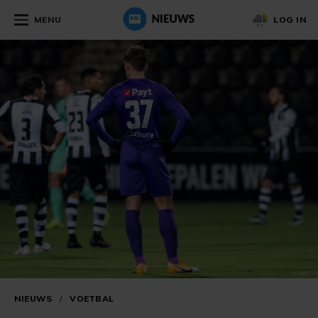
MENU
LOG IN
NIEUWS
/
VOETBAL