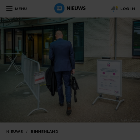
MENU
LOG IN
NIEUWS
/
BINNENLAND