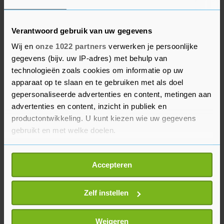
De rechtbank bekijkt nog of publiek tijdens de
behandeling van de zaak in de rechtbank
aanwezig kan zijn. In verband met de
Verantwoord gebruik van uw gegevens
coronacrisis gelden wat dat betreft strenge
Wij en
onze 1022 partners
verwerken je persoonlijke
beperkingen. In de zittingzaal zelf kunnen alleen
gegevens (bijv. uw IP-adres) met behulp van
technologieën zoals cookies om informatie op uw
de rechters, advocaten en officieren van justitie
apparaat op te slaan en te gebruiken met als doel
plaatsnemen, evenals de nabestaanden en hun
gepersonaliseerde advertenties en content, metingen aan
advocaten. Ook H. moet acte de présence geven
advertenties en content, inzicht in publiek en
in de zittingzaal. Mogelijk kunnen enkele zalen
productontwikkeling. U kunt kiezen wie uw gegevens
gereserveerd worden voor het publiek, maar
gebruikt en met welke doelen.
zeker is dat niet. De rechtbank hoopt eind deze
Als u het toestaat, willen we ook graag:
week hierover een beslissing te kunnen nemen.
Accepteren
Informatie verzamelen over uw geografische
locatie, die tot een paar meter nauwkeurig kan zijn
Uw apparaat identificeren door het actief te
Zelf instellen
scannen op specifieke eigenschappen (fingerprinting)
Lees meer over hoe uw persoonlijke gegevens worden
Weigeren