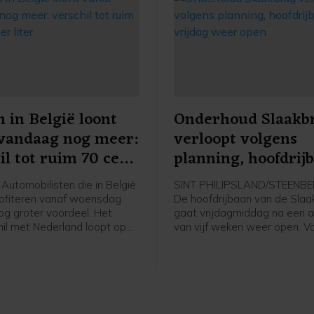
 in België loont
Onderhoud Slaakb
vandaag nog meer:
verloopt volgens
il tot ruim 70 cent
planning, hoofdrij
er
vrijdag weer open
Automobilisten die in België
SINT PHILIPSLAND/STEENBE
rofiteren vanaf woensdag
De hoofdrijbaan van de Slaa
og groter voordeel. Het
gaat vrijdagmiddag na een af
hil met Nederland loopt op
van vijf weken weer open. V
0 cent per liter benzine.
Rijkswaterstaat verlopen de
werkzaamheden volgens pla
is het onderhoud op tijd afg