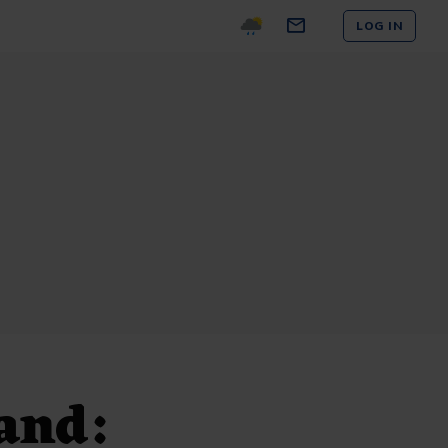
LOG IN
and: