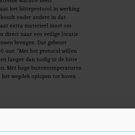
xtreme warmte heeft
aat het hitteprotocol in werking
 houdt onder andere in dat
taat extra materieel inzet om
 direct naar een veilige locatie
unnen brengen. Dat gebeurt
0 uur. “Met het protocol willen
n langer dan nodig in de hitte
aan. Met hoge buitentemperaturen
 het wegdek oplopen tot boven
rt automobilisten bovendien om
te gaan. Neem bijvoorbeeld
e. Dat is belangrijk voor