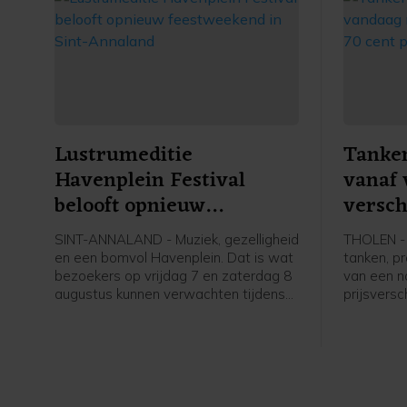
Lustrumeditie
Tanken
Havenplein Festival
vanaf 
belooft opnieuw
versch
feestweekend in Sint-
per lit
SINT-ANNALAND - Muziek, gezelligheid
THOLEN - 
Annaland
en een bomvol Havenplein. Dat is wat
tanken, p
bezoekers op vrijdag 7 en zaterdag 8
van een n
augustus kunnen verwachten tijdens
prijsversc
de vijfde editie van het Havenplein
tot ruim 7
Festival. Het gratis feest valt
traditiegetrouw samen met de kermis
en jaarlijkse braderie en is inmiddels
uitgegroeid tot een vaste waarde op
de evenementenkalender van Sint-