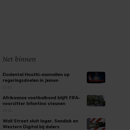
Net binnen
Dodental Houthi-aanvallen op
regeringsdoelen in Jemen
opgelopen
22:32
Afrikaanse voetbalbond blijft FIFA-
voorzitter Infantino steunen
22:31
Wall Street sluit lager, Sandisk en
Western Digital bij dalers