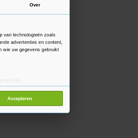
Over
p van technologieën zoals
erde advertenties en content,
en wie uw gegevens gebruikt
g kan zijn
erprinting)
t
detailgedeelte
in. U kunt uw
Accepteren
p onze cookiepagina kun je