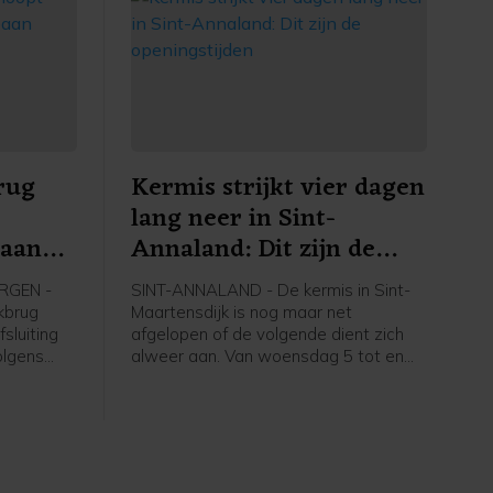
rug
Kermis strijkt vier dagen
lang neer in Sint-
baan
Annaland: Dit zijn de
openingstijden
RGEN -
SINT-ANNALAND - De kermis in Sint-
kbrug
Maartensdijk is nog maar net
sluiting
afgelopen of de volgende dient zich
olgens
alweer aan. Van woensdag 5 tot en
met zaterdag 8 augustus staat het
nning en
Havenplein in Sint-Annaland vier
erond.
dagen lang in het teken van een
gezellige mix van attracties, spelletjes
en lekkernijen.