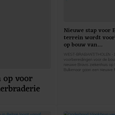
Nieuwe stap voor B
terrein wordt voor
op bouw van
splinternieuw ziek
WEST-BRABANT/THOLEN - 
voorbereidingen voor de bo
nieuwe Bravis ziekenhuis op
Bulkenaar gaan een nieuwe f
 op voor
Vanaf maandag 17 augustus 
gemeente Roosendaal met 
derbraderie
bouwrijp maken van het terre
daadwerkelijke bouw van he
ziekenhuis staat gepland voo