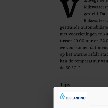
V
anwege de e
Rijkswaterst
gesteld. Dat
Rijkswaters
gestrande automobilisten
met voorzieningen te k
tussen 10.00 uur en 22.0
we voorkomen dat mense
op het warme asfalt st
kan de temperatuur van
de 50 °C. “
Tips
Rijkswaterstaat advisee
goed voorbereid op weg 
voldoende drinkwater me