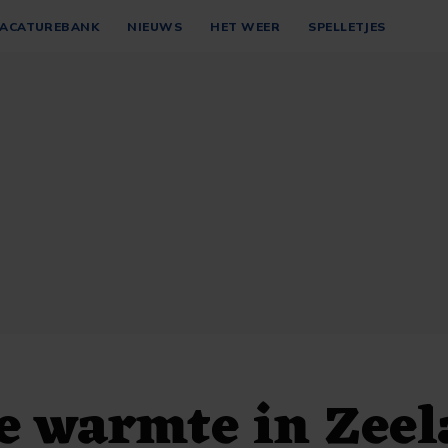
ACATUREBANK
NIEUWS
HET WEER
SPELLETJES
e warmte in Zeel