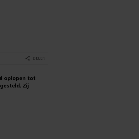
share
DELEN
l oplopen tot
esteld. Zij
”