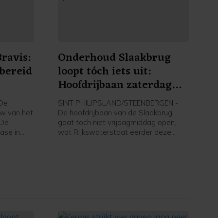
ravis:
Onderhoud Slaakbrug
bereid
loopt tóch iets uit:
Hoofdrijbaan zaterdag
enhuis
pas open
De
SINT PHILIPSLAND/STEENBERGEN -
uw van het
De hoofdrijbaan van de Slaakbrug
 De
gaat toch niet vrijdagmiddag open,
ase in.
wat Rijkswaterstaat eerder deze
start de
week wel had beloofd. De
het
werkzaamheden lopen iets uit,
in. De
waardoor het verkeer naar
t
verwachting pas vanaf
r oktober.
zaterdagochtend 06.00 uur weer over
de hoofdrijbaan kan rijden. Meteen
daarna gaat de parallelweg dicht.