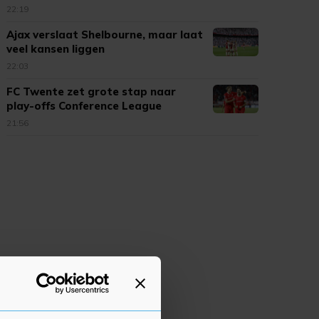
22:19
Ajax verslaat Shelbourne, maar laat
veel kansen liggen
22:03
FC Twente zet grote stap naar
play-offs Conference League
21:56