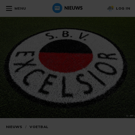
MENU
LOG IN
NIEUWS
/
VOETBAL