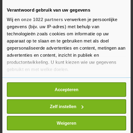
Verantwoord gebruik van uw gegevens
TOP Oss en ADO Den Haag kwamen in een
aantrekkelijke wedstrijd in Brabant op 3-3 uit.
Wij en
onze 1022 partners
verwerken je persoonlijke
gegevens (bijv. uw IP-adres) met behulp van
Rick Stuy van den Herik scoorde twee keer voor
technologieën zoals cookies om informatie op uw
de thuisploeg.
apparaat op te slaan en te gebruiken met als doel
gepersonaliseerde advertenties en content, metingen aan
Roda JC en NAC Breda bleven in Limburg steken
advertenties en content, inzicht in publiek en
op 0-0. VVV-Venlo versloeg FC Den Bosch met 2-
productontwikkeling. U kunt kiezen wie uw gegevens
1 dankzij late treffers van Yahcuroo Roemer en
gebruikt en met welke doelen.
Brian Koglin.
Als u het toestaat, willen we ook graag:
Accepteren
Informatie verzamelen over uw geografische
locatie, die tot een paar meter nauwkeurig kan zijn
Uw apparaat identificeren door het actief te
Zelf instellen
scannen op specifieke eigenschappen (fingerprinting)
Lees meer over hoe uw persoonlijke gegevens worden
Weigeren
verwerkt en stel uw voorkeuren in het
detailgedeelte
in.