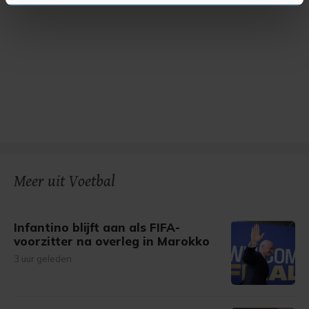
U kunt uw toestemming op elk moment wijzigen of
intrekken in de Cookieverklaring.
Met cookies werkt onze website beter en wordt jouw
bezoek makkelijker en persoonlijker. Op
onze cookiepagina kun je ons cookiebeleid bekijken en je
gemaakte keuze altijd wijzigen of intrekken.
Meer uit Voetbal
Infantino blijft aan als FIFA-
voorzitter na overleg in Marokko
3 uur geleden