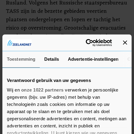
Rusland. Volgens het Russische staatspersbureau
TASS zijn in de bezette gebieden veertien
plaatsen ondergelopen en lopen er tachtig het
risico op overstroming. Grootschalige evacuaties
zouden echter niet nodig zijn. De Russische
autoriteiten in de stad Nova Kachovka, aan de
oever van het stuwmeer, melden op Telegram dat
Toestemming
Details
Advertentie-instellingen
Ov
het waterpeil daar daalt.
Oekraïne en Rusland beschuldigen elkaar ervan
Verantwoord gebruik van uw gegevens
de dam te hebben verwoest.
Wij en
onze 1022 partners
verwerken je persoonlijke
gegevens (bijv. uw IP-adres) met behulp van
technologieën zoals cookies om informatie op uw
apparaat op te slaan en te gebruiken met als doel
gepersonaliseerde advertenties en content, metingen aan
advertenties en content, inzicht in publiek en
productontwikkeling. U kunt kiezen wie uw gegevens