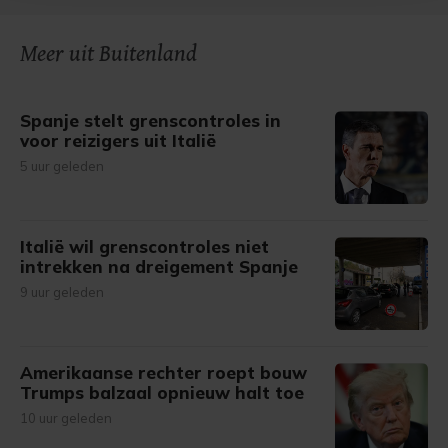
bezoek makkelijker en persoonlijker. Op
onze cookiepagina kun je ons cookiebeleid bekijken en je
gemaakte keuze altijd wijzigen of intrekken.
Meer uit Buitenland
Spanje stelt grenscontroles in
voor reizigers uit Italië
5 uur geleden
Italië wil grenscontroles niet
intrekken na dreigement Spanje
9 uur geleden
Amerikaanse rechter roept bouw
Trumps balzaal opnieuw halt toe
10 uur geleden