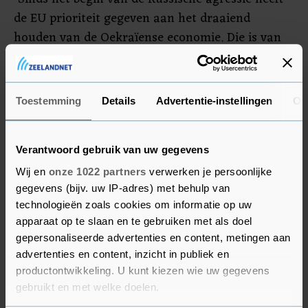
de EU prioriteit gegeven aan het draaiend
houden van de Oekraïense economie. Die is van
cruciaal belang om Oekraïne te helpen deze
oorlog te winnen en na de oorlog weer op eigen
benen te staan", aldus Valdis Dombrovskis,
Toestemming
Details
Advertentie-instellingen
Ov
vicevoorzitter van de Europese Commissie en
commissaris voor Handel.
Verantwoord gebruik van uw gegevens
Wij en
onze 1022 partners
verwerken je persoonlijke
Bilaterale handel
gegevens (bijv. uw IP-adres) met behulp van
Vorig jaar bedroeg de bilaterale handel tussen de
technologieën zoals cookies om informatie op uw
EU en Oekraïne meer dan 52 miljard euro. Dat
apparaat op te slaan en te gebruiken met als doel
gepersonaliseerde advertenties en content, metingen aan
betekende een verdubbeling ten opzichte van
advertenties en content, inzicht in publiek en
voor de vrijhandelsovereenkomst van 2016.
productontwikkeling. U kunt kiezen wie uw gegevens
gebruikt en met welke doelen.
Nu de Oekraïense scheepvaart via de Zwarte Zee