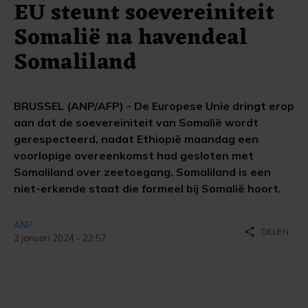
EU steunt soevereiniteit
Somalië na havendeal
Somaliland
BRUSSEL (ANP/AFP) - De Europese Unie dringt erop
aan dat de soevereiniteit van Somalië wordt
gerespecteerd, nadat Ethiopië maandag een
voorlopige overeenkomst had gesloten met
Somaliland over zeetoegang. Somaliland is een
niet-erkende staat die formeel bij Somalië hoort.
ANP
share
DELEN
2 januari 2024 - 22:57