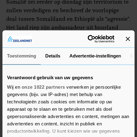
Somalië zei eerder op dinsdag zijn territorium te
zullen verdedigen en beschreef de voorlopige
deal tussen Somaliland en Ethiopië als "agressie".
Het land riep zijn ambassadeur uit buurland
Ethiopië terug.
Somaliland, dat ongeveer 6 miljoen inwoners
Toestemming
Details
Advertentie-instellingen
Ov
telt, riep in 1991 de onafhankelijkheid uit, maar
kon daarbij niet rekenen op internationale
erkenning.
Verantwoord gebruik van uw gegevens
Wij en
onze 1022 partners
verwerken je persoonlijke
gegevens (bijv. uw IP-adres) met behulp van
technologieën zoals cookies om informatie op uw
apparaat op te slaan en te gebruiken met als doel
gepersonaliseerde advertenties en content, metingen aan
advertenties en content, inzicht in publiek en
productontwikkeling. U kunt kiezen wie uw gegevens