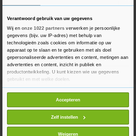
Verantwoord gebruik van uw gegevens
Wij en
onze 1022 partners
verwerken je persoonlijke
gegevens (bijv. uw IP-adres) met behulp van
technologieën zoals cookies om informatie op uw
apparaat op te slaan en te gebruiken met als doel
gepersonaliseerde advertenties en content, metingen aan
advertenties en content, inzicht in publiek en
productontwikkeling. U kunt kiezen wie uw gegevens
gebruikt en met welke doelen.
Als u het toestaat, willen we ook graag:
Meer uit Buitenland
Accepteren
Informatie verzamelen over uw geografische
locatie, die tot een paar meter nauwkeurig kan zijn
Rusland meldt neerhalen van 605
Uw apparaat identificeren door het actief te
Zelf instellen
Oekraïense drones
scannen op specifieke eigenschappen (fingerprinting)
1 uur geleden
Lees meer over hoe uw persoonlijke gegevens worden
Weigeren