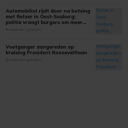
Automobilist rijdt door na botsing
met fietser in Oost-Souburg;
politie vraagt burgers om meer
informatie
8 maanden geleden
Voetganger aangereden op
kruising President Rooseveltlaan
8 maanden geleden