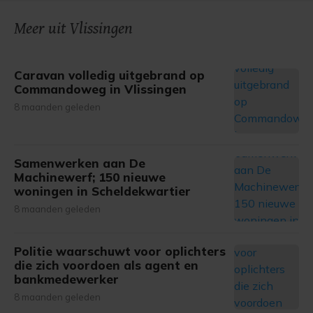
onze cookiepagina kun je ons cookiebeleid bekijken en je
Meer uit Vlissingen
gemaakte keuze altijd wijzigen of intrekken.
Caravan volledig uitgebrand op
Commandoweg in Vlissingen
8 maanden geleden
Samenwerken aan De
Machinewerf; 150 nieuwe
woningen in Scheldekwartier
8 maanden geleden
Politie waarschuwt voor oplichters
die zich voordoen als agent en
bankmedewerker
8 maanden geleden