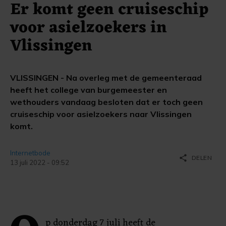
Er komt geen cruiseschip
voor asielzoekers in
Vlissingen
VLISSINGEN - Na overleg met de gemeenteraad
heeft het college van burgemeester en
wethouders vandaag besloten dat er toch geen
cruiseschip voor asielzoekers naar Vlissingen
komt.
Internetbode
share
DELEN
13 juli 2022 - 09:52
p donderdag 7 juli heeft de