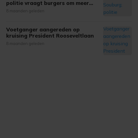
politie vraagt burgers om meer
gemaakte keuze altijd wijzigen of intrekken.
informatie
8 maanden geleden
Voetganger aangereden op
kruising President Rooseveltlaan
8 maanden geleden