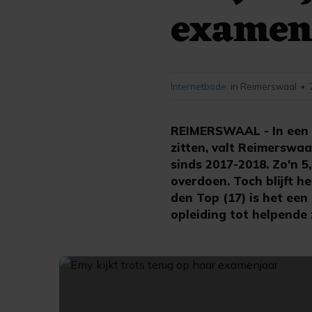
examen
Internetbode
in Reimerswaal
•
REIMERSWAAL - In een sc
zitten, valt Reimerswaal
sinds 2017-2018. Zo'n 5
overdoen. Toch blijft 
den Top (17) is het ee
opleiding tot helpende z