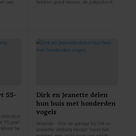
oet aan
hebben goed nieuws: de pakjesboot
nt kwam
ligt op koers en Sint en zijn pieten
en, een
hopen zondag 16 november rond
 tot
14.30 uur te arriveren in de
rs waren
buitenhaven bij de steiger van het
fiets-voetveer. Muziekvereniging EMM/
rliep.
Scheldegalm zal het gezelschap
verwelkomen met de bekende
sinterklaas-meezingers.
t 55-
Dirk en Jeanette delen
hun huis met honderden
vogels
 Melodica
t 55 jaar!
Waarde - Wie de garage bij Dirk en
ankbaar te
Jeanette Verburg inloopt, hoort het
meteen: een vrolijk koor van getjilp,