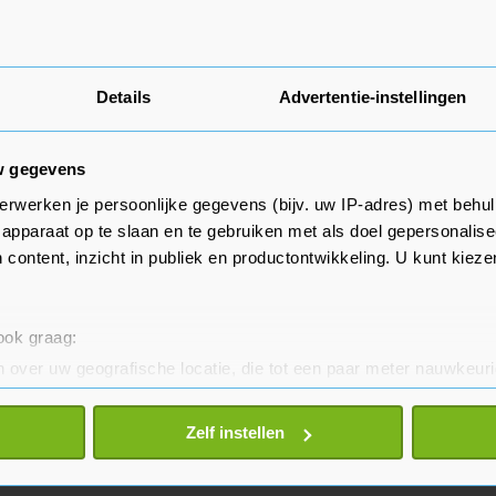
Details
Advertentie-instellingen
w gegevens
erwerken je persoonlijke gegevens (bijv. uw IP-adres) met behul
apparaat op te slaan en te gebruiken met als doel gepersonalise
 content, inzicht in publiek en productontwikkeling. U kunt kiez
 ook graag:
 over uw geografische locatie, die tot een paar meter nauwkeuri
eren door het actief te scannen op specifieke eigenschappen (fing
onlijke gegevens worden verwerkt en stel uw voorkeuren in he
Zelf instellen
jzigen of intrekken in de Cookieverklaring.