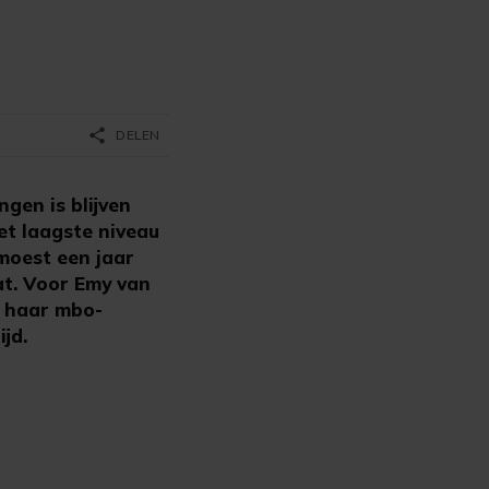
share
DELEN
gen is blijven
het laagste niveau
 moest een jaar
at. Voor Emy van
s haar mbo-
ijd.