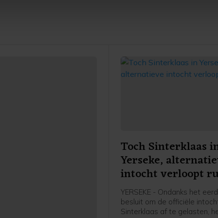
te beter en wordt jouw bezoek makkelijker en persoonlijker. O
je gemaakte keuze altijd wijzigen of intrekken.
Toch Sinterklaas i
Yerseke, alternati
intocht verloopt ru
YERSEKE - Ondanks het eer
besluit om de officiële intoc
Sinterklaas af te gelasten, h