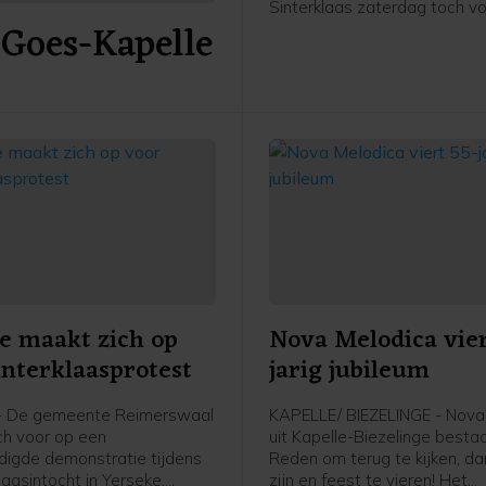
Sinterklaas zaterdag toch v
 Goes-Kapelle
wal gezet in Yerseke. De Si
met zwart geschminkte Piet
onderwerp dat al langere tijd
discussie leidt. Actievoerde
niet aanwezig, waardoor de
alternatieve intocht rustig ve
e maakt zich op
Nova Melodica vier
interklaasprotest
jarig jubileum
- De gemeente Reimerswaal
KAPELLE/ BIEZELINGE - Nova
ich voor op een
uit Kapelle-Biezelinge bestaa
igde demonstratie tijdens
Reden om terug te kijken, d
laasintocht in Yerseke,
zijn en feest te vieren! Het