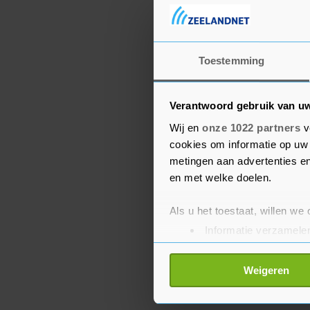
Toestemming
Verantwoord gebruik van u
Wij en
onze 1022 partners
v
cookies om informatie op uw 
metingen aan advertenties en
en met welke doelen.
Als u het toestaat, willen we
Informatie verzamelen
Uw apparaat identific
Lees meer over hoe uw perso
Weigeren
toestemming op elk moment wi