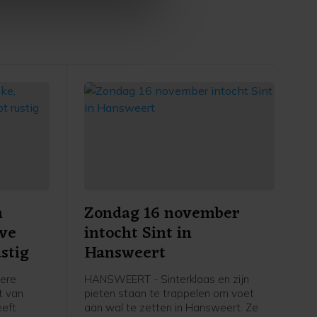
p onze cookiepagina kun je
n
Zondag 16 november
eve
intocht Sint in
stig
Hansweert
dere
HANSWEERT - Sinterklaas en zijn
ht van
pieten staan te trappelen om voet
eeft
aan wal te zetten in Hansweert. Ze