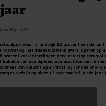
jaar
25 juni 2025 - 19:00
hooljaar waarin landelijk 6,1 procent van de leerlin
 positief op: het aandeel zittenblijvers lag hier op 
,8 procent van de leerlingen deed een stap terug of
het behalen van een diploma een prestatie van forma
n moment van opluchting en trots. Zij rondde onlang
org en welzijn op niveau 2 succesvol af in één jaar t