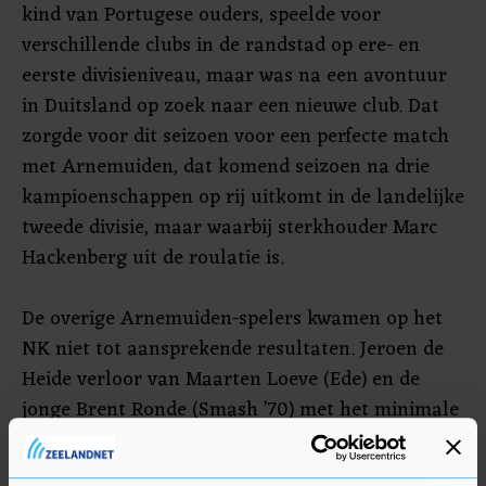
kind van Portugese ouders, speelde voor
verschillende clubs in de randstad op ere- en
eerste divisieniveau, maar was na een avontuur
in Duitsland op zoek naar een nieuwe club. Dat
zorgde voor dit seizoen voor een perfecte match
met Arnemuiden, dat komend seizoen na drie
kampioenschappen op rij uitkomt in de landelijke
tweede divisie, maar waarbij sterkhouder Marc
Hackenberg uit de roulatie is.
De overige Arnemuiden-spelers kwamen op het
NK niet tot aansprekende resultaten. Jeroen de
Heide verloor van Maarten Loeve (Ede) en de
jonge Brent Ronde (Smash ’70) met het minimale
verschil in de vierde game en ging er tegen Gert-
Jan de Lange van Kampenion in 3 games af. Ook