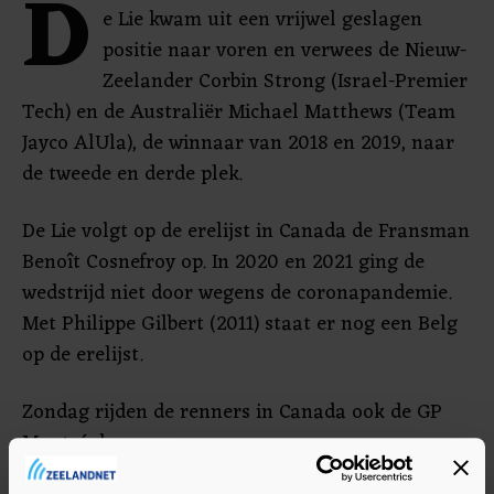
D
e Lie kwam uit een vrijwel geslagen
positie naar voren en verwees de Nieuw-
Zeelander Corbin Strong (Israel-Premier
Tech) en de Australiër Michael Matthews (Team
Jayco AlUla), de winnaar van 2018 en 2019, naar
de tweede en derde plek.
De Lie volgt op de erelijst in Canada de Fransman
Benoît Cosnefroy op. In 2020 en 2021 ging de
wedstrijd niet door wegens de coronapandemie.
Met Philippe Gilbert (2011) staat er nog een Belg
op de erelijst.
Zondag rijden de renners in Canada ook de GP
Montréal.