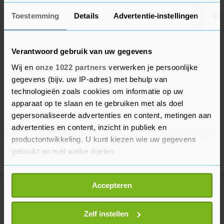
Toestemming
Details
Advertentie-instellingen
Ov
Verantwoord gebruik van uw gegevens
Wij en
onze 1022 partners
verwerken je persoonlijke
gegevens (bijv. uw IP-adres) met behulp van
technologieën zoals cookies om informatie op uw
apparaat op te slaan en te gebruiken met als doel
gepersonaliseerde advertenties en content, metingen aan
advertenties en content, inzicht in publiek en
productontwikkeling. U kunt kiezen wie uw gegevens
gebruikt en met welke doelen.
Als u het toestaat, willen we ook graag:
Accepteren
Informatie verzamelen over uw geografische
Meer uit Sport
locatie, die tot een paar meter nauwkeurig kan zijn
Uw apparaat identificeren door het actief te
Zelf instellen