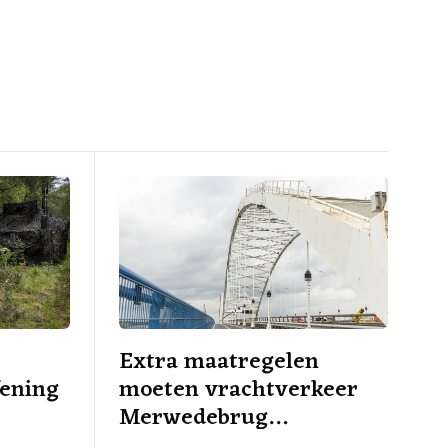
Extra maatregelen
fening
moeten vrachtverkeer
Merwedebrug
terugdringen