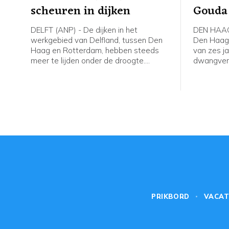
scheuren in dijken
Gouda
DELFT (ANP) - De dijken in het
DEN HAAG 
werkgebied van Delfland, tussen Den
Den Haag 
Haag en Rotterdam, hebben steeds
van zes j
meer te lijden onder de droogte.
dwangverp
Inspecteurs van het
M. (26) v
hoogheemraadschap telden deze
oudere br
week ongeveer 180 scheuren. Tijdens
in hun oud
de vorige inspectieronde waren dat er
augustus 
zo'n dertig.
de verdac
leven hee
geweld en
buitencate
het vonnis
PRIKBORD
VACAT