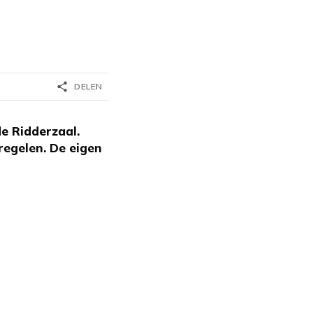
share
DELEN
e Ridderzaal.
egelen. De eigen