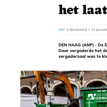
het laa
ANP
in Binnenland
21 decemb
•
DEN HAAG (ANP) - De Ee
Daar vergaderde het d
vergaderzaal was te kl