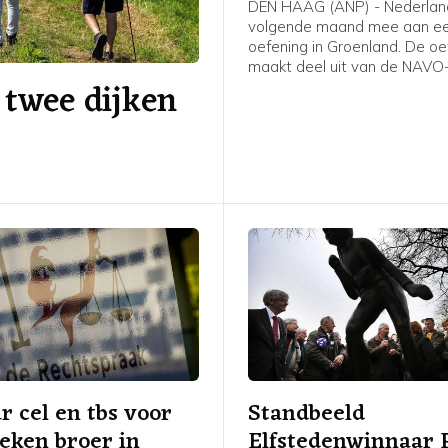
DEN HAAG (ANP) - Nederlan
volgende maand mee aan een
oefening in Groenland. De oe
maakt deel uit van de NAVO
 twee dijken
om het Noordpoolgebied bet
verdedigen. Die is opgetuig
ruzie tussen de VS en Europ
strategische gebied bij te le
ar cel en tbs voor
Standbeeld
eken broer in
Elfstedenwinnaar 