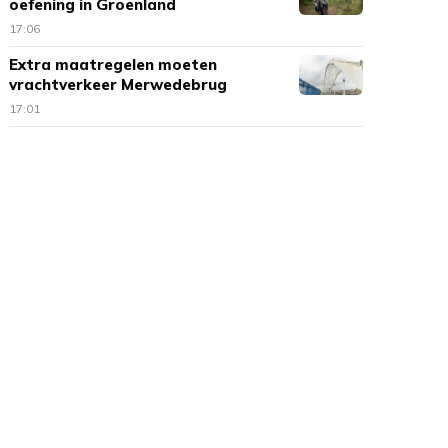
oefening in Groenland
17:06
Extra maatregelen moeten
vrachtverkeer Merwedebrug
terugdringen
17:01