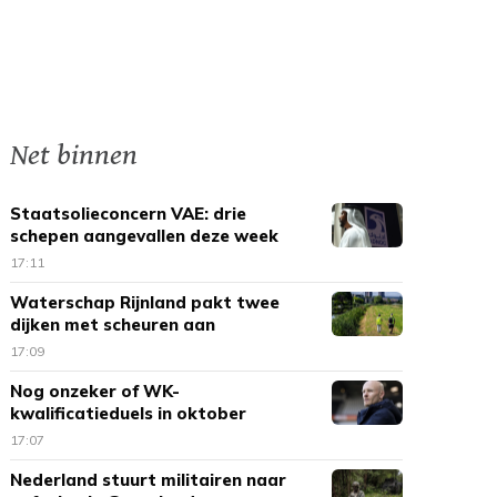
Net binnen
Staatsolieconcern VAE: drie
schepen aangevallen deze week
17:11
Waterschap Rijnland pakt twee
dijken met scheuren aan
17:09
Nog onzeker of WK-
kwalificatieduels in oktober
doorgaan
17:07
Nederland stuurt militairen naar