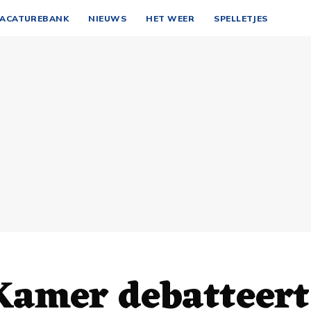
ACATUREBANK
NIEUWS
HET WEER
SPELLETJES
Kamer debatteert