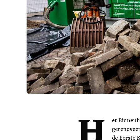
H
et Binnenh
gerenoveer
de Eerste K