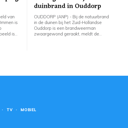
duinbrand in Ouddorp
eld van
OUDDORP (ANP) - Bij de natuurbrand
 Ommen is
in de duinen bij het Zuid-Hollandse
p
Ouddorp is een brandweerman
beeld is
zwaargewond geraakt, meldt de
d en naar
veiligheidsregio. Hij kwam onder een
e
brandweervoertuig terecht. "Over zijn
ag weten.
gezondheidstoestand maken we ons
edentocht.
grote zorgen," aldus een
woordvoerder.
TV
MOBIEL