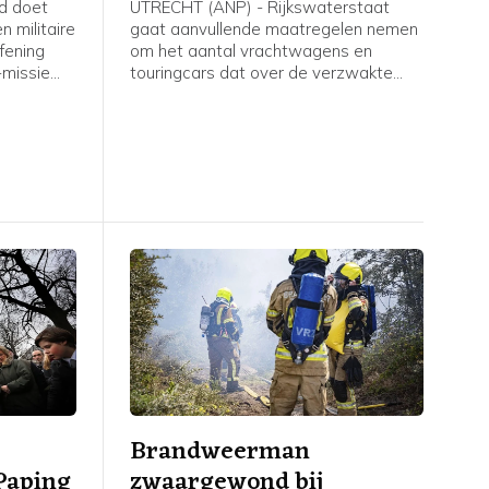
d doet
UTRECHT (ANP) - Rijkswaterstaat
 militaire
gaat aanvullende maatregelen nemen
fening
om het aantal vrachtwagens en
-missie
touringcars dat over de verzwakte
er te
Merwedebrug rijdt terug te dringen. Er
d om de
worden borden geplaatst bij
a over het
grensovergangen, boven en langs de
ggen.
weg en bij op- en afritten. Welke tekst
er op die borden komt te staan is nog
niet duidelijk, zegt een woordvoerder.
Brandweerman
Paping
zwaargewond bij