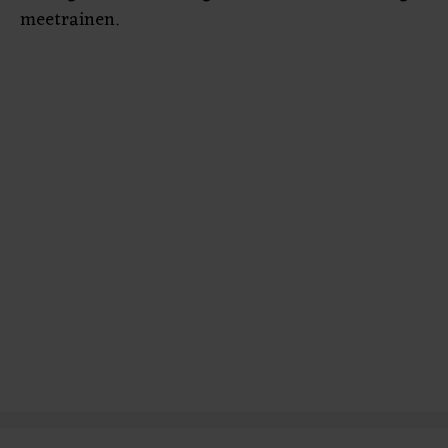
onze cookiepagina kun je ons cookiebeleid bekijken en je
meetrainen.
gemaakte keuze altijd wijzigen of intrekken.