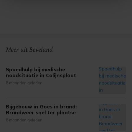
Met cookies werkt onze website beter en wordt jouw
bezoek makkelijker en persoonlijker. Op
onze cookiepagina kun je ons cookiebeleid bekijken en je
gemaakte keuze altijd wijzigen of intrekken.
Meer uit Beveland
Spoedhulp bij medische
noodsituatie in Colijnsplaat
8 maanden geleden
Bijgebouw in Goes in brand:
Brandweer snel ter plaatse
8 maanden geleden