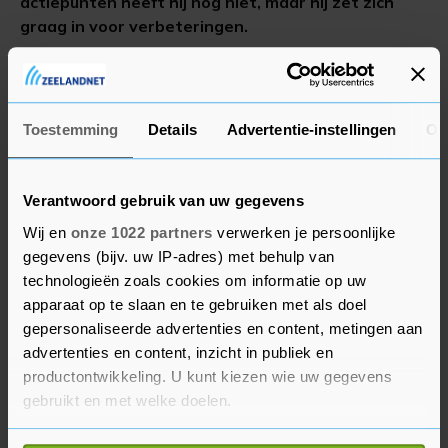
actiepunten heeft hij nog niet, maar hij zet zich
graag in voor verbeteringen.
Internetbode
share
DELEN
8 april 2022 - 18:41
Toestemming
Details
Advertentie-instellingen
Ov
Verantwoord gebruik van uw gegevens
Wij en
onze 1022 partners
verwerken je persoonlijke
gegevens (bijv. uw IP-adres) met behulp van
technologieën zoals cookies om informatie op uw
apparaat op te slaan en te gebruiken met als doel
gepersonaliseerde advertenties en content, metingen aan
advertenties en content, inzicht in publiek en
productontwikkeling. U kunt kiezen wie uw gegevens
gebruikt en met welke doelen.