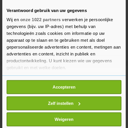
Verantwoord gebruik van uw gegevens
Wij en
onze 1022 partners
verwerken je persoonlijke
gegevens (bijv. uw IP-adres) met behulp van
technologieën zoals cookies om informatie op uw
apparaat op te slaan en te gebruiken met als doel
gepersonaliseerde advertenties en content, metingen aan
advertenties en content, inzicht in publiek en
productontwikkeling. U kunt kiezen wie uw gegevens
gebruikt en met welke doelen.
Meer uit Voetbal
Als u het toestaat, willen we ook graag:
Accepteren
Informatie verzamelen over uw geografische
Bosz zag 'slecht' PSV in
locatie, die tot een paar meter nauwkeurig kan zijn
openingsduel tegen Fortuna
Uw apparaat identificeren door het actief te
Zelf instellen
Sittard (2-2)
scannen op specifieke eigenschappen (fingerprinting)
1 uur geleden
Lees meer over hoe uw persoonlijke gegevens worden
Weigeren
verwerkt en stel uw voorkeuren in het
detailgedeelte
in.