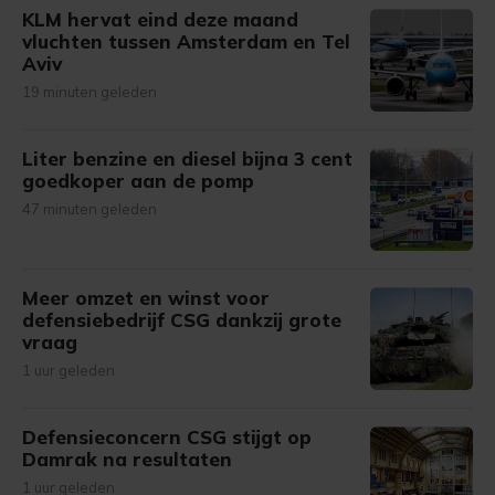
KLM hervat eind deze maand
vluchten tussen Amsterdam en Tel
Aviv
19 minuten geleden
Liter benzine en diesel bijna 3 cent
goedkoper aan de pomp
47 minuten geleden
Meer omzet en winst voor
defensiebedrijf CSG dankzij grote
vraag
1 uur geleden
Defensieconcern CSG stijgt op
Damrak na resultaten
1 uur geleden