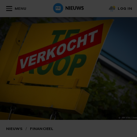
MENU
LOG IN
NIEUWS
/
FINANCIEEL