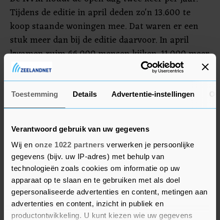
Tijdens de editie in april deden zo'n 13.600 te
koop staande woningen mee. Dat waren er een
stuk meer dan bij de editie daarvoor. In april
kwamen ruim 66.000 mensen kijken, 11.000 meer
dan de keer daarvoor.
Geïnteresseerde woningzoekers kunnen tijdens
Toestemming
Details
Advertentie-instellingen
Ov
de Open Huizen Dag tussen 11.00 en 15.00 uur
zoveel huizen bezichtigen als ze willen. Daarvoor
Verantwoord gebruik van uw gegevens
hoeven ze geen afspraak te maken.
Wij en
onze 1022 partners
verwerken je persoonlijke
gegevens (bijv. uw IP-adres) met behulp van
technologieën zoals cookies om informatie op uw
apparaat op te slaan en te gebruiken met als doel
gepersonaliseerde advertenties en content, metingen aan
advertenties en content, inzicht in publiek en
productontwikkeling. U kunt kiezen wie uw gegevens