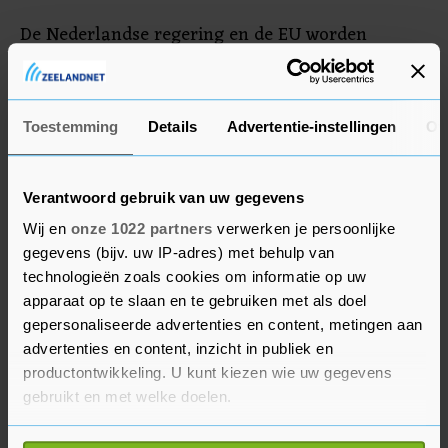
De Nederlandse regering en de EU worden
opgeroepen Rusland verantwoordelijk te houden
"met vergaande sancties tegen Poetins regime,
om alles op alles te zetten om te de-escaleren en
Toestemming
Details
Advertentie-instellingen
Ov
om mensenlevens te beschermen. EU, zet je in
voor vrede en de-escalatie. Bescherm
mensenrechten en mensenlevens in plaats van
Verantwoord gebruik van uw gegevens
geld en macht!" Aangegeven was dat het een
Wij en
onze 1022 partners
verwerken je persoonlijke
vreedzame demonstratie is. "Dus racisme en
gegevens (bijv. uw IP-adres) met behulp van
technologieën zoals cookies om informatie op uw
xenofobie zijn niet welkom."
apparaat op te slaan en te gebruiken met als doel
gepersonaliseerde advertenties en content, metingen aan
Diverse politieke partijen, waaronder GroenLinks
advertenties en content, inzicht in publiek en
en PvdA Amsterdam, hadden opgeroepen om te
productontwikkeling. U kunt kiezen wie uw gegevens
komen. Behalve Vrede voor Oekraïne kwam ook
gebruikt en met welke doelen.
de stichting Oekraïners in Nederland met een
Als u het toestaat, willen we ook graag: