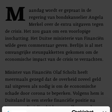
M
aandag wordt er gepraat in de
regering van bondskanselier Angela
Merkel over de extra uitgaven tegen
de crisis. Het zou gaan om een voorlopige
inschatting. Het Duitse ministerie van Financiën
wilde geen commentaar geven. Berlijn is al met
omvangrijke steunpakketten gekomen om de
economische impact van de crisis te verzachten.
Minister van Financiën Olaf Scholz heeft
meermaals gezegd dat de overheid zoveel geld
zal uitgeven als nodig is om de economische
schade door corona te beperken. Volgens hem is
Duitsland in een sterke financiële positie na
jaren van discipline bij het opstellen van de