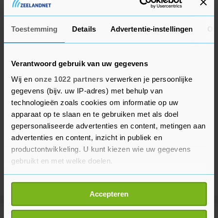
begroting.
Toestemming
Details
Advertentie-instellingen
Ov
Verantwoord gebruik van uw gegevens
Wij en
onze 1022 partners
verwerken je persoonlijke
gegevens (bijv. uw IP-adres) met behulp van
technologieën zoals cookies om informatie op uw
apparaat op te slaan en te gebruiken met als doel
gepersonaliseerde advertenties en content, metingen aan
advertenties en content, inzicht in publiek en
productontwikkeling. U kunt kiezen wie uw gegevens
gebruikt en met welke doelen.
Als u het toestaat, willen we ook graag:
Accepteren
Informatie verzamelen over uw geografische
locatie, die tot een paar meter nauwkeurig kan zijn