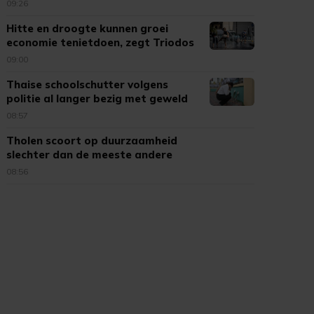
09:26
Hitte en droogte kunnen groei
economie tenietdoen, zegt Triodos
09:00
Thaise schoolschutter volgens
politie al langer bezig met geweld
08:57
Tholen scoort op duurzaamheid
slechter dan de meeste andere
gemeenten
08:56