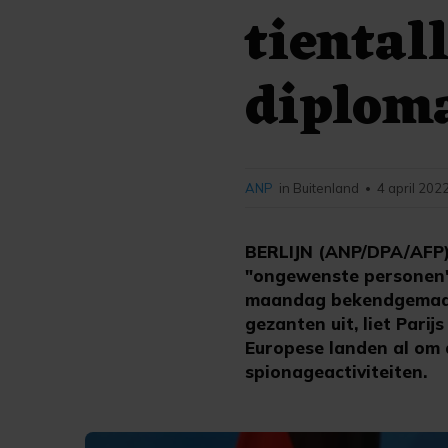
tiental
diploma
ANP
in Buitenland
4 april 202
•
BERLIJN (ANP/DPA/AFP) 
"ongewenste personen"
maandag bekendgemaakt.
gezanten uit, liet Pari
Europese landen al om 
spionageactiviteiten.