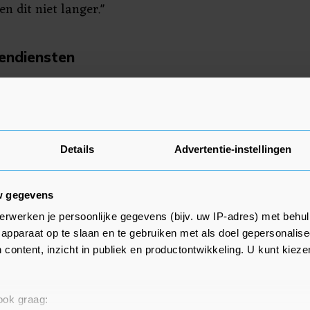
n dit niet langer."
gendiensten
se regering werd meegedeeld aan
r Sergej Netsjajev, die werd
rie van Buitenlandse Zaken,
omaten hebben nu vijf dagen om
Details
Advertentie-instellingen
Het vermoeden is dat ze leden van
ndiensten zijn.
w gegevens
in Berlijn bestempelt het besluit
erwerken je persoonlijke gegevens (bijv. uw IP-adres) met behul
m als "onvriendelijk" en stelt
apparaat op te slaan en te gebruiken met als doel gepersonalise
 content, inzicht in publiek en productontwikkeling. U kunt kiez
erslechtering van de onderlinge
de landen. Voor zover bekend is
p de Franse uitzettingen.
 ook graag: