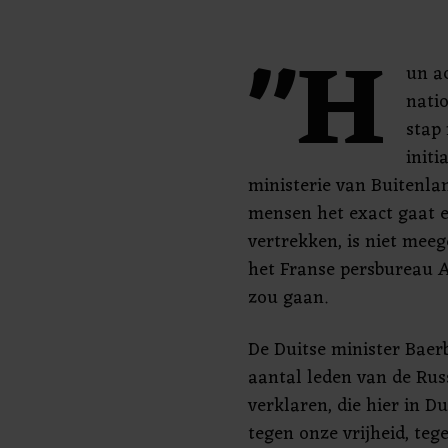
"H
un ac
natio
stap
initi
ministerie van Buitenla
mensen het exact gaat 
vertrekken, is niet mee
het Franse persbureau 
zou gaan.
De Duitse minister Baerb
aantal leden van de Ru
verklaren, die hier in D
tegen onze vrijheid, te