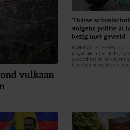
Thaise schoolschut
volgens politie al 
bezig met geweld
BANGKOK (ANP/RTR) - De 14
jongen die in Thailand zijn g
doodschoot en vervolgens 
bloedbad aanrichtte op een 
 rond vulkaan
was al langer bezig met wa
geweld. Volgens de politie is
en
gebleken dat hij eerder een
balletjespistool had meege
naar school. Ook bleek uit o
op zijn computer dat hij ge
filmpjes bekeek op sociale m