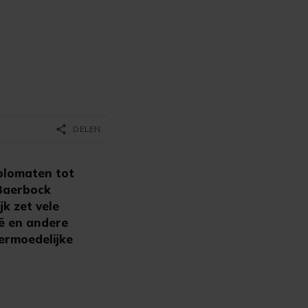
share
DELEN
iplomaten tot
Baerbock
k zet vele
ië en andere
ermoedelijke