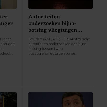
ter
Autoriteiten
langer
onderzoeken bijna-
botsing vliegtuigen
Sydney Airport
-jarige
SYDNEY (ANP/AFP) - De Australische
rootouders
autoriteiten onderzoeken een bijna-
een
botsing tussen twee
school,
passagiersvliegtuigen op de
pens en
luchthaven van Sydney. Een
 inmiddels
bemanningslid raakte daarbij
zondagochtend (lokale tijd) gewond
nomen
en een vliegtuig raakte beschadigd.
nderzoek
Sydney Airport is het drukste vliegveld
welddadige
van het land.
edia.