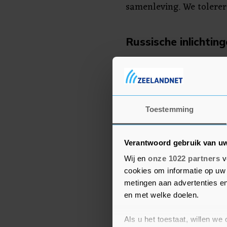
samenleving. We tolerere
Russische inlichtin
Het besluit van de Duit
de Russische ambassadeu
ontboden op het ministe
aldus Baerbock. De dipl
Toestemming
Duitsland te verlaten. 
de Russische inlichtinge
Verantwoord gebruik van u
De Russische ambassade 
Wij en
onze 1022 partners
v
van Duitsland op Telegra
cookies om informatie op uw 
metingen aan advertenties en
dat het zal leiden tot v
en met welke doelen.
betrekkingen tussen bei
er nog niet gereageerd o
Als u het toestaat, willen we