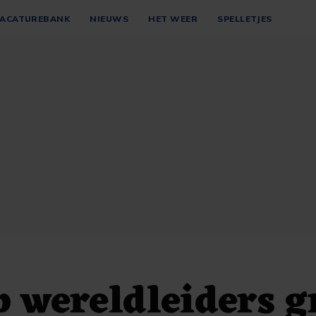
ACATUREBANK
NIEUWS
HET WEER
SPELLETJES
 wereldleiders g