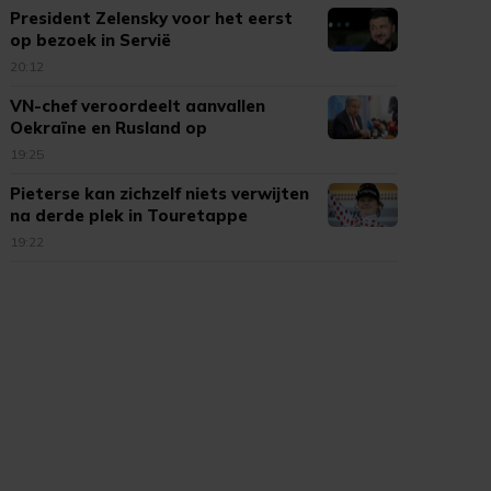
President Zelensky voor het eerst
op bezoek in Servië
20:12
VN-chef veroordeelt aanvallen
Oekraïne en Rusland op
burgerdoelen
19:25
Pieterse kan zichzelf niets verwijten
na derde plek in Touretappe
19:22