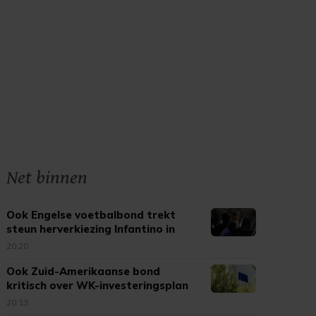
Net binnen
Ook Engelse voetbalbond trekt
steun herverkiezing Infantino in
20:20
Ook Zuid-Amerikaanse bond
kritisch over WK-investeringsplan
FIFA
20:13