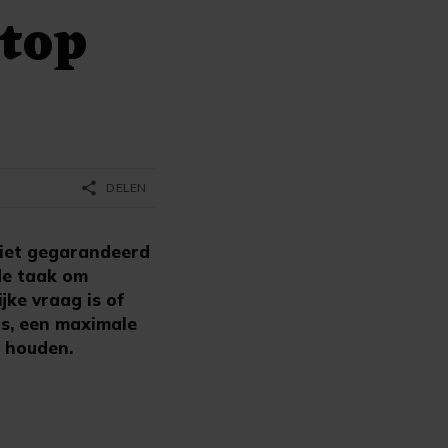
ttop
share
DELEN
iet gegarandeerd
de taak om
ke vraag is of
js, een maximale
e houden.