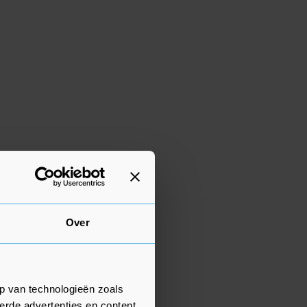
Over
p van technologieën zoals
erde advertenties en content,