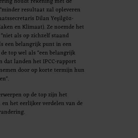
ering houdt rekening met de
 "minder resultaat zal opleveren
aatssecretaris Dilan Yeşilgöz-
Zaken en Klimaat). Ze noemde het
niet als op zichzelf staand
s een belangrijk punt in een
 de top wel als "een belangrijk
n dat landen het IPCC-rapport
 nemen door op korte termijn hun
en".
rwerpen op de top zijn het
 en het eerlijker verdelen van de
randering.