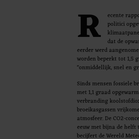
R
ecente rapp
politici opg
klimaatpane
dat de opwa
eerder werd aangenome
worden beperkt tot 1,5 g
"onmiddellijk, snel en g
Sinds mensen fossiele b
met 1,1 graad opgewarmd
verbranding koolstofdio
broeikasgassen vrijkome
atmosfeer. De CO2-concen
eeuw met bijna de helft
becijfert de Wereld Mete