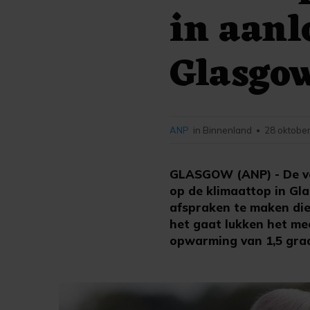
in aanl
Glasgo
ANP
in Binnenland
28 oktober
•
GLASGOW (ANP) - De ve
op de klimaattop in Gl
afspraken te maken die
het gaat lukken het me
opwarming van 1,5 graad