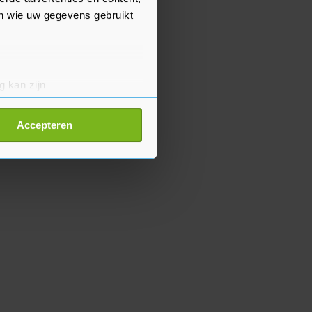
en wie uw gegevens gebruikt
g kan zijn
erprinting)
t
detailgedeelte
in. U kunt uw
Accepteren
p onze cookiepagina kun je