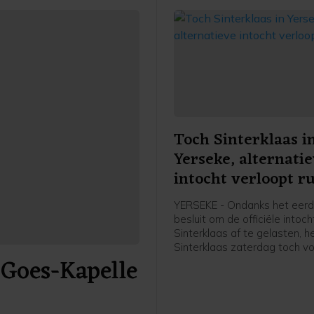
Toch Sinterklaas i
Yerseke, alternati
intocht verloopt ru
YERSEKE - Ondanks het eer
besluit om de officiële intoc
Sinterklaas af te gelasten, h
Sinterklaas zaterdag toch v
 Goes-Kapelle
wal gezet in Yerseke. De Si
met zwart geschminkte Piet
onderwerp dat al langere tijd
discussie leidt. Actievoerde