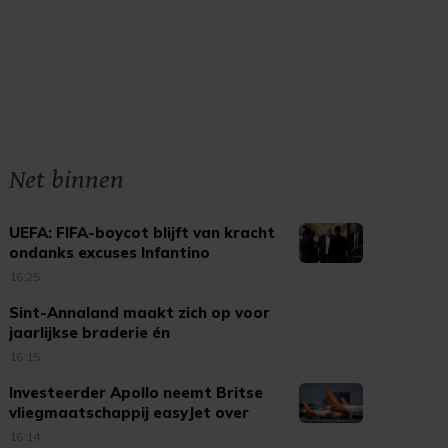
Net binnen
UEFA: FIFA-boycot blijft van kracht
ondanks excuses Infantino
16:25
Sint-Annaland maakt zich op voor
jaarlijkse braderie én
kinderbraderie
16:15
Investeerder Apollo neemt Britse
vliegmaatschappij easyJet over
16:14