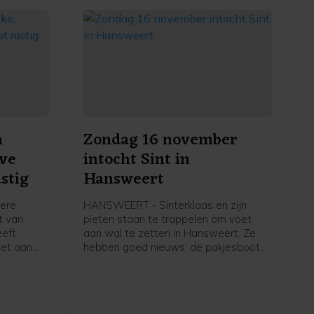
n
Zondag 16 november
eve
intocht Sint in
stig
Hansweert
dere
HANSWEERT - Sinterklaas en zijn
ht van
pieten staan te trappelen om voet
eeft
aan wal te zetten in Hansweert. Ze
oet aan
hebben goed nieuws: de pakjesboot
nt kwam
ligt op koers en Sint en zijn pieten
en, een
hopen zondag 16 november rond
 tot
14.30 uur te arriveren in de
rs waren
buitenhaven bij de steiger van het