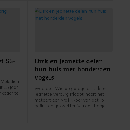
fiets-voetveer. Muziekvereniging EMM/
rliep.
Scheldegalm zal het gezelschap
verwelkomen met de bekende
sinterklaas-meezingers.
t 55-
Dirk en Jeanette delen
hun huis met honderden
vogels
 Melodica
t 55 jaar!
Waarde - Wie de garage bij Dirk en
ankbaar te
Jeanette Verburg inloopt, hoort het
meteen: een vrolijk koor van getjilp,
er leiding
gefluit en gekwetter. Via een trapje
ke, viert
naar boven kom je in een ruimte die
en op
letterlijk leeft. De hele
eater De
bovenverdieping is één grote volière,
rieerd
gevuld met wel 130 kanaries en