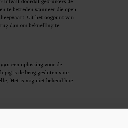
r uitvalt doordat gebruikers de
en te betreden wanneer die open
scheepvaart. Uit het oogpunt van
brug dan om beknelling te
aan een oplossing voor de
rlopig is de brug gesloten voor
lle. ‘Het is nog niet bekend hoe
 brug een nieuw
meer veiligheid. Door dit systeem