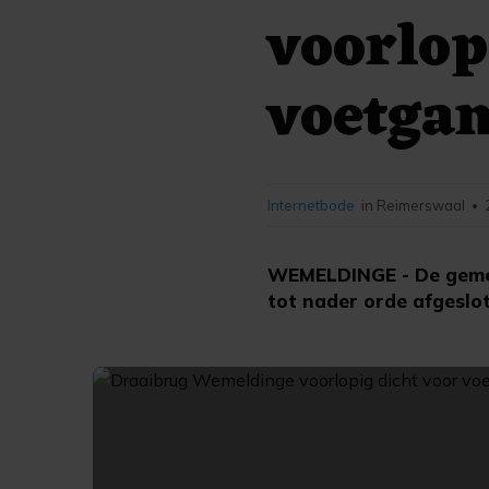
voorlop
voetga
Internetbode
in Reimerswaal
•
WEMELDINGE - De gemeen
tot nader orde afgeslo