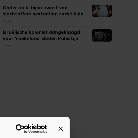
Onderzoek: bijna kwart van
slachtoffers sextortion zoekt hulp
16:13
Israëlische kolonist aangeklaagd
voor 'roekeloos' doden Palestijn
15:56