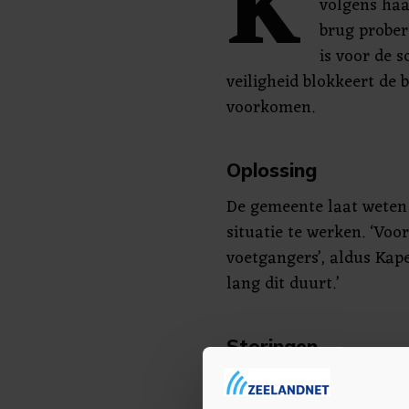
K
volgens haa
brug prober
is voor de 
veiligheid blokkeert de 
voorkomen.
Oplossing
De gemeente laat weten 
situatie te werken. ‘Voo
voetgangers’, aldus Kape
lang dit duurt.’
Storingen
Sinds eind 2017 heeft de
besturingssysteem voor 