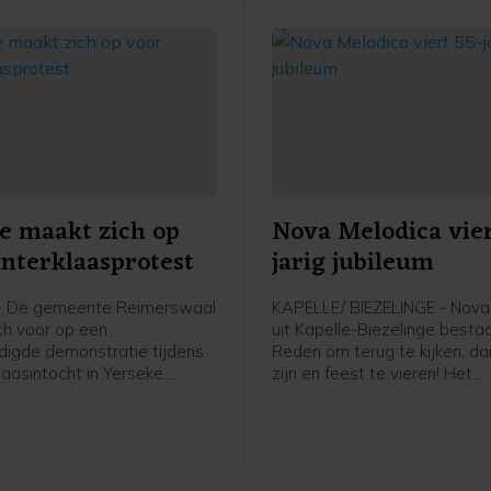
niet aanwezig, waardoor de
alternatieve intocht rustig ve
e maakt zich op
Nova Melodica vier
interklaasprotest
jarig jubileum
- De gemeente Reimerswaal
KAPELLE/ BIEZELINGE - Nova
ich voor op een
uit Kapelle-Biezelinge bestaa
igde demonstratie tijdens
Reden om terug te kijken, d
laasintocht in Yerseke,
zijn en feest te vieren! Het
zaterdag 15 november.
jongerenkoor en -combo, ond
van dirigent Marianne van Dij
dit met een muzikaal optred
zaterdag 15 november in Th
Mythe in Goes. Met een geva