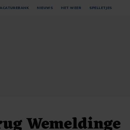
ACATUREBANK
NIEUWS
HET WEER
SPELLETJES
rug Wemeldinge