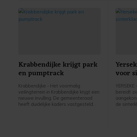
Krabbendijke krijgt park
Yersek
en pumptrack
voor s
Krabbendijke - Het voormalig
YERSEKE 
veilingterrein in Krabbendijke krijgt een
bereidt z
nieuwe invulling. De gemeenteraad
aangekond
heeft duidelijke kaders vastgesteld
de sinterk
voor de inrichting van het terrein, dat
komende 
een groene ontmoetingsplek voor het
dorp moet worden.