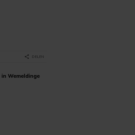
share
DELEN
u in Wemeldinge