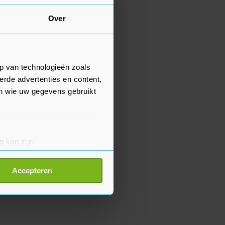
Over
p van technologieën zoals
erde advertenties en content,
en wie uw gegevens gebruikt
g kan zijn
erprinting)
t
detailgedeelte
in. U kunt uw
Accepteren
p onze cookiepagina kun je