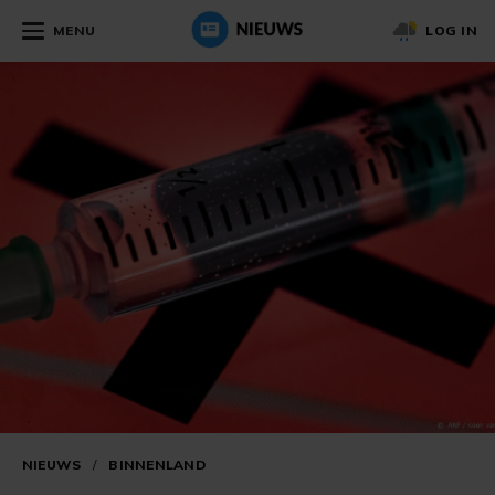
MENU
LOG IN
NIEUWS
/
BINNENLAND