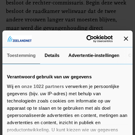
besloot de rechter-commissaris. Begin deze week
besloot de raadkamer weliswaar dat de twee
andere vrouwen langer vast moesten blijven,
maar werd die gevangenhouding direct
geschorst. De reden daarvan is niet bekend.
In de zaak is vorige week donderdag nog een
Toestemming
Details
Advertentie-instellingen
Ov
vierde verdachte aangehouden. Hij is na verhoor
heengezonden. Alle vier blijven nog wel
verdachte, aldus het OM.
Verantwoord gebruik van uw gegevens
Wij en
onze 1022 partners
verwerken je persoonlijke
gegevens (bijv. uw IP-adres) met behulp van
technologieën zoals cookies om informatie op uw
apparaat op te slaan en te gebruiken met als doel
gepersonaliseerde advertenties en content, metingen aan
advertenties en content, inzicht in publiek en
productontwikkeling. U kunt kiezen wie uw gegevens