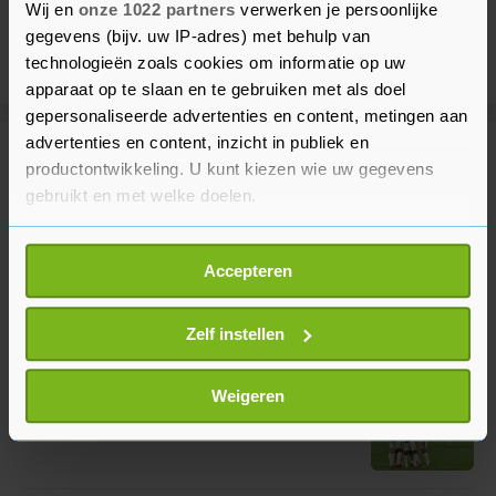
Wij en
onze 1022 partners
verwerken je persoonlijke
gegevens (bijv. uw IP-adres) met behulp van
technologieën zoals cookies om informatie op uw
apparaat op te slaan en te gebruiken met als doel
gepersonaliseerde advertenties en content, metingen aan
advertenties en content, inzicht in publiek en
Meer uit Voetbal
productontwikkeling. U kunt kiezen wie uw gegevens
gebruikt en met welke doelen.
Afrikaanse voetbalbond blijft FIFA-
Als u het toestaat, willen we ook graag:
voorzitter Infantino steunen
Accepteren
Informatie verzamelen over uw geografische
2 uur geleden
locatie, die tot een paar meter nauwkeurig kan zijn
Uw apparaat identificeren door het actief te
Zelf instellen
scannen op specifieke eigenschappen (fingerprinting)
Ajax verslaat Shelbourne, maar
Lees meer over hoe uw persoonlijke gegevens worden
Weigeren
laat veel kansen liggen
verwerkt en stel uw voorkeuren in het
detailgedeelte
in.
2 uur geleden
U kunt uw toestemming op elk moment wijzigen of
intrekken in de Cookieverklaring.