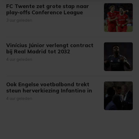
FC Twente zet grote stap naar
Met cookies werkt onze website beter en wordt jouw
play-offs Conference League
bezoek makkelijker en persoonlijker. Op
3 uur geleden
onze cookiepagina kun je ons cookiebeleid bekijken en je
gemaakte keuze altijd wijzigen of intrekken.
Vinícius Júnior verlengt contract
bij Real Madrid tot 2032
4 uur geleden
Ook Engelse voetbalbond trekt
steun herverkiezing Infantino in
4 uur geleden