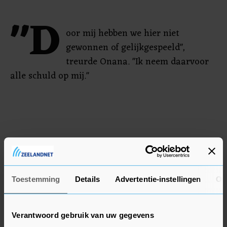
"D
oor mij hebben we hier niet
gewonnen of gelijkgespeeld",
treurde Onana. "Ik neem daarvoor
alle schuld op mij."
Toestemming
Details
Advertentie-instellingen
Ov
Verantwoord gebruik van uw gegevens