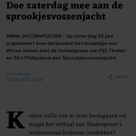
Doe zaterdag mee aan de
sprookjesvossenjacht
ANNA JACOBAPOLDER - Op zaterdag 26 juni
organiseert boerderijwinkel het Kraampje van
Wisse samen met de toneelgroep van PJZ Tholen
en Sint Philipsland een Sprookjesvossenjacht.
Internetbode
share
DELEN
17 juni 2021 - 11:54
K
omen jullie ook in onze boomgaard vol
magie het verhaal van Shakespeare’s
midzomernachtdroom ontdekken?