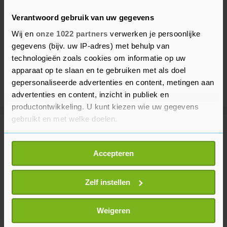
Verantwoord gebruik van uw gegevens
Wij en
onze 1022 partners
verwerken je persoonlijke
gegevens (bijv. uw IP-adres) met behulp van
technologieën zoals cookies om informatie op uw
apparaat op te slaan en te gebruiken met als doel
gepersonaliseerde advertenties en content, metingen aan
advertenties en content, inzicht in publiek en
productontwikkeling. U kunt kiezen wie uw gegevens
gebruikt en met welke doelen.
Meer uit Tholen
Als u het toestaat, willen we ook graag:
Accepteren
Informatie verzamelen over uw geografische
Katholieke kerken op Tholen
locatie, die tot een paar meter nauwkeurig kan zijn
zamelen geld in voor
Uw apparaat identificeren door het actief te
Zelf instellen
ambulanceboot in Afrika
scannen op specifieke eigenschappen (fingerprinting)
1 uur geleden
Lees meer over hoe uw persoonlijke gegevens worden
Weigeren
verwerkt en stel uw voorkeuren in het
detailgedeelte
in.