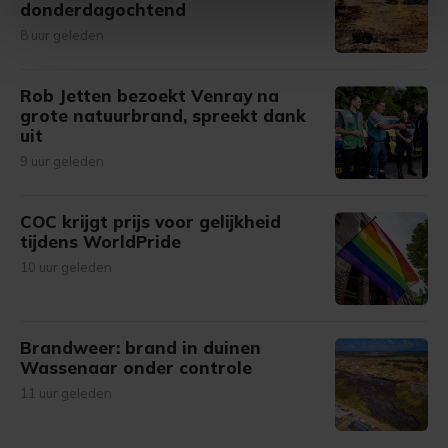
donderdagochtend
intrekken in de Cookieverklaring.
8 uur geleden
Met cookies werkt onze website beter en wordt jouw
bezoek makkelijker en persoonlijker. Op
Rob Jetten bezoekt Venray na
onze cookiepagina kun je ons cookiebeleid bekijken en je
grote natuurbrand, spreekt dank
uit
gemaakte keuze altijd wijzigen of intrekken.
9 uur geleden
COC krijgt prijs voor gelijkheid
tijdens WorldPride
10 uur geleden
Brandweer: brand in duinen
Wassenaar onder controle
11 uur geleden