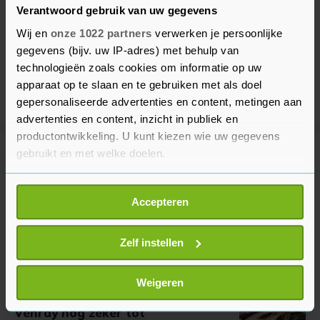
Verantwoord gebruik van uw gegevens
Wij en
onze 1022 partners
verwerken je persoonlijke
gegevens (bijv. uw IP-adres) met behulp van
technologieën zoals cookies om informatie op uw
apparaat op te slaan en te gebruiken met als doel
gepersonaliseerde advertenties en content, metingen aan
advertenties en content, inzicht in publiek en
productontwikkeling. U kunt kiezen wie uw gegevens
gebruikt en met welke doelen.
Meer uit Binnenland
Als u het toestaat, willen we ook graag:
Accepteren
Treinverkeer tussen Boxmeer en
Informatie verzamelen over uw geografische
Venray hervat
locatie, die tot een paar meter nauwkeurig kan zijn
1 uur geleden
Uw apparaat identificeren door het actief te
Zelf instellen
scannen op specifieke eigenschappen (fingerprinting)
Lees meer over hoe uw persoonlijke gegevens worden
Weigeren
verwerkt en stel uw voorkeuren in het
detailgedeelte
in.
Noodverordening om brand
Venray nog zeker tot
U kunt uw toestemming op elk moment wijzigen of