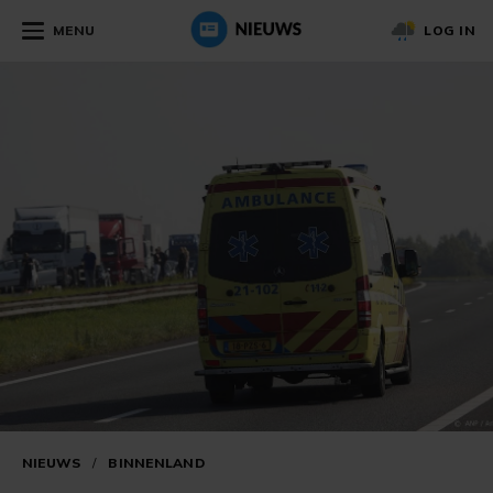
MENU
LOG IN
NIEUWS
/
BINNENLAND