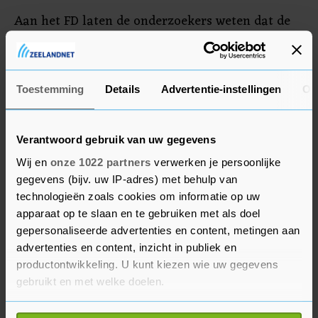
Aan het FD laten de onderzoekers weten dat de
resultaten overeenkomen met de uitkomsten van
eerder buitenlands onderzoek. "Krantenberichten
zijn een relevante bron voor het monitoren en
Toestemming
Details
Advertentie-instellingen
Ov
voorspellen van de economie."
Verantwoord gebruik van uw gegevens
Wij en
onze 1022 partners
verwerken je persoonlijke
gegevens (bijv. uw IP-adres) met behulp van
technologieën zoals cookies om informatie op uw
apparaat op te slaan en te gebruiken met als doel
gepersonaliseerde advertenties en content, metingen aan
advertenties en content, inzicht in publiek en
productontwikkeling. U kunt kiezen wie uw gegevens
gebruikt en met welke doelen.
Als u het toestaat, willen we ook graag: